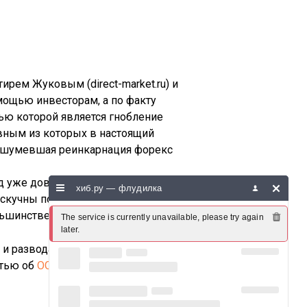
ем Жуковым (direct-market.ru) и
мощью инвесторам, а по факту
ью которой является гнобление
вным из которых в настоящий
 нашумевшая реинкарнация форекс
д уже довольно давно пишущий у
хиб.ру — флудилка
 скучны по своему содержанию, а
льшинстве случаев.
The service is currently unavailable, please try again 
later.
 и развода мошенников на деньги.
атью об
ОО «Профит»
и об общем