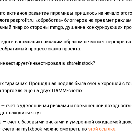
то активное развитие пирамиды пришлось на начало этого 
лога pasprofit.ru, «обработка» блоггеров на предмет рекл
ивный пиар со стороны mmgp, душение конкурирующих про
едств в компанию никаким образом не может перекрывать
необратимый процесс скама проекта.
инвестирует/инвестировал в shareinstock?
ых тараканах. Прошедшая неделя была очень хорошей с то
а торговля еще на двух ПАММ-счетах:
n — счёт с удвоенными рисками и повышенной доходностью,
дет находиться тут.
AU — счёт с базовыми рисками и умеренной ожидаемой дохо
г счёта на myfxbook можно смотреть по
этой ссылке
.