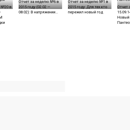
Отчет за неделю №6 в
Отчет за неделю №1 в
 №20 в
2015 году (02.02 —
2015 году: Для тех кто
Отчет 
—
08.02): В напряжении…
пережил новый год
15.09.1
MM
Новый
дки
Пантео