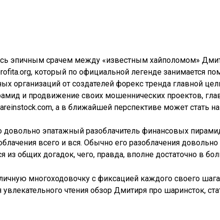
сь эпичным срачем между «известным хайполомом» Дмитир
ofita.org, который по официальной легенде занимается по
ных организаций от создателей форекс тренда главной цел
мид и продвижение своих мошеннических проектов, гла
areinstock.com, а в ближайшей перспективе может стать
о довольно эпатажный разоблачитель финансовых пирами
блачения всего и вся. Обычно его разоблачения довольно
я из общих догадок, чего, правда, вполне достаточно в бо
тличную многоходовочку с фиксацией каждого своего шага
увлекательного чтения обзор Дмитиря про шаринсток, ст