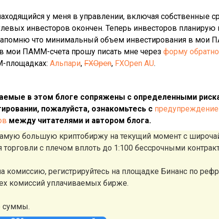
аходящийся у меня в управлении, включая собственные сре
нулевых инвесторов окончен. Теперь инвесторов планирую 
Напомню что минимальный объем инвестирования в мои ПА
в мои ПАММ-счета прошу писать мне через
форму обратно
М-площадках:
Альпари
,
FXOpen
,
FXOpen AU
.
аемые в этом блоге сопряжены с определенными риска
ировании, пожалуйста, ознакомьтесь с
предупреждением
ов
между читателями и автором блога.
 самую большую криптобиржу на текущий момент с широч
ля торговли с плечом вплоть до 1:100 бессрочными контрак
а комиссию, регистрируйтесь на площадке Бинанс по реф
сех комиссий уплачиваемых бирже.
е суммы.