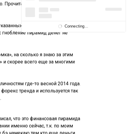
о. Прочитать их версию событий
 указанных выше пирамид полезли к
Connecting...
к гнобление пирамид денег не
ка», на сколько я знаю за этим
» и скорее всего еще за многими
личностям где-то весной 2014 года.
форекс тренда и используется так
.
писал, что это финансовая пирамида
нии именно сейчас, т.к. по моим
к бэ намекаю тем кто еще деньги