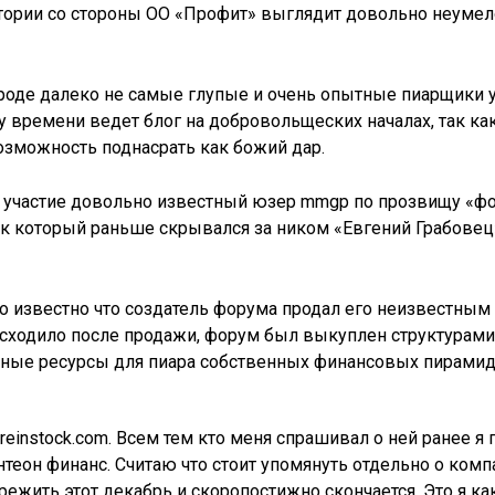
стории со стороны ОО «Профит» выглядит довольно неумел
 вроде далеко не самые глупые и очень опытные пиарщики
 времени ведет блог на добровольщеских началах, так ка
озможность поднасрать как божий дар.
т участие довольно известный юзер mmgp по прозвищу «фом
к который раньше скрывался за ником «Евгений Грабовец
о известно что создатель форума продал его неизвестным 
исходило после продажи, форум был выкуплен структурами 
нные ресурсы для пиара собственных финансовых пирамид
reinstock.com. Всем тем кто меня спрашивал о ней ранее я 
нтеон финанс. Считаю что стоит упомянуть отдельно о компа
ежить этот декабрь и скоропостижно скончается. Это я ка