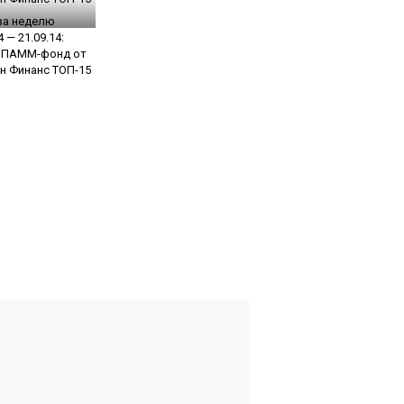
за неделю
4 — 21.09.14:
 ПАММ-фонд от
н Финанс ТОП-15