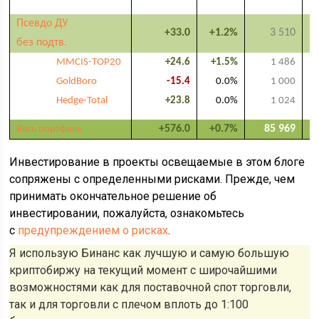
Псевдо ДУ
+33.0
+1.2%
3 510
без подтв.
MMCIS-TOP20
+24.6
+1.5%
1 486
GoldBoro
-15.4
0.0%
1 000
Hedge-Total
+23.8
0.0%
1 024
+576.0
+0.7%
85 969
Весь портфель
Инвестирование в проекты освещаемые в этом блоге
сопряжены с определенными рисками. Прежде, чем
принимать окончательное решение об
инвестировании, пожалуйста, ознакомьтесь
с
предупреждением о рисках
.
Я использую Бинанс как лучшую и самую большую
криптобиржу на текущий момент с широчайшими
возможностями как для поставочной спот торговли,
так и для торговли с плечом вплоть до 1:100