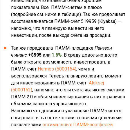
инвестиций, что является очень хорошим
показателем. Все ПАММ-счетам в плюсе
(подробнее см. ниже в таблице). Так же продолжает
восстанавливаться ПАММ-счёт 519959 (Klyaksa) —
напомню, что я планирую вывести из него
инвестиции, после выхода счёта из просадки.
Так же порадовала ПАММ-площадке
Пантеон
Финанс
+$595
или
1.6%
. В среду довольно долго
была открыта возможность инвестировать в
ПАММ-счёт
Hermes (5000164)
, чем я и
воспользовался. Теперь планирую ловить момент
для инвестирования в ПАММ-счёт
Aleksej
(5000152)
, напомню что эти счета являются счетами
ПАММ 2.0 и объем инвестирования в них ограничен
объемом капитала управляющего.
Напомню что доливки в указанные ПАММ-счета я
совершаю в в соответствии с новыми целевыми
показателями
оптимальных ПАММ-портфелей
.