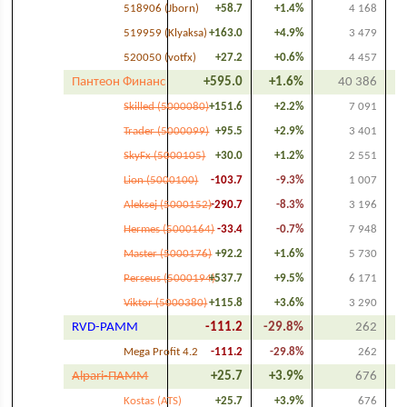
518906 (Jborn)
+58.7
+1.4%
4 168
519959 (Klyaksa)
+163.0
+4.9%
3 479
520050 (votfx)
+27.2
+0.6%
4 457
Пантеон Финанс
+595.0
+1.6%
40 386
Skilled (5000080)
+151.6
+2.2%
7 091
Trader (5000099)
+95.5
+2.9%
3 401
SkyFx (5000105)
+30.0
+1.2%
2 551
Lion (5000100)
-103.7
-9.3%
1 007
Aleksej (5000152)
-290.7
-8.3%
3 196
Hermes (5000164)
-33.4
-0.7%
7 948
Master (5000176)
+92.2
+1.6%
5 730
Perseus (5000194)
+537.7
+9.5%
6 171
Viktor (5000380)
+115.8
+3.6%
3 290
RVD-PAMM
-111.2
-29.8%
262
Mega Profit 4.2
-111.2
-29.8%
262
Alpari-ПАММ
+25.7
+3.9%
676
Kostas (ATS)
+25.7
+3.9%
676