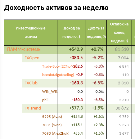
Доходность активов за неделю
Остаток на
Инвестиционные
Доход за
Дох-ть за
конец
активы
неделю, $
неделю, %
по
недели, $
ПАММ-системы
+542.9
+0.7%
81 510
FXOpen
-383.5
-5.2%
7 004
Trade-Bowl(ECNp40)
-382.6
-5.3%
6 894
hrenfx(algotrading)
-0.9
-0.8%
110
FXClub
-160.3
-6.5%
2 310
WIN_WIN
0.0
0.0%
0
phil
-160.3
-6.5%
2 310
FX-Trend
+577.3
+1.9%
30 872
5995 (Avas)
+154.8
+1.6%
9 769
7031 (sven)
+118.1
+2.3%
5 323
7093 (AlexZhuk)
+55.4
+1.5%
3 677