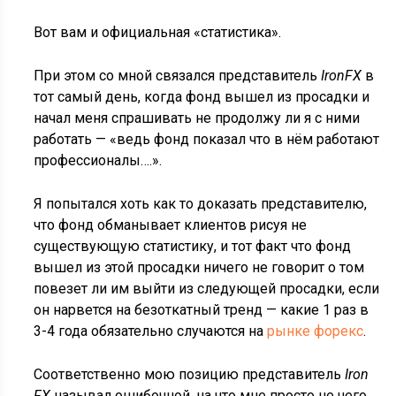
Вот вам и официальная «статистика».
При этом со мной связался представитель
IronFX
в
тот самый день, когда фонд вышел из просадки и
начал меня спрашивать не продолжу ли я с ними
работать — «ведь фонд показал что в нём работают
профессионалы….».
Я попытался хоть как то доказать представителю,
что фонд обманывает клиентов рисуя не
существующую статистику, и тот факт что фонд
вышел из этой просадки ничего не говорит о том
повезет ли им выйти из следующей просадки, если
он нарвется на безоткатный тренд — какие 1 раз в
3-4 года обязательно случаются на
рынке форекс
.
Соответственно мою позицию представитель
Iron
FX
называл ошибочной, на что мне просто не чего