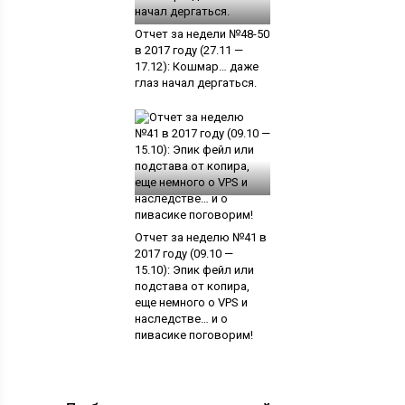
Отчет за недели №48-50
в 2017 году (27.11 —
17.12): Кошмар… даже
глаз начал дергаться.
Отчет за неделю №41 в
2017 году (09.10 —
15.10): Эпик фейл или
подстава от копира,
еще немного о VPS и
наследстве… и о
пивасике поговорим!