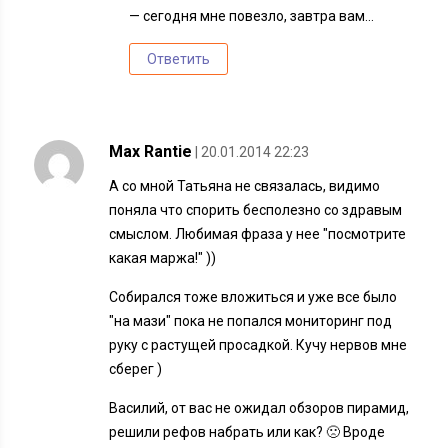
— сегодня мне повезло, завтра вам…
Ответить
Max Rantie
| 20.01.2014 22:23
А со мной Татьяна не связалась, видимо
поняла что спорить бесполезно со здравым
смыслом. Любимая фраза у нее "посмотрите
какая маржа!" ))
Собирался тоже вложиться и уже все было
"на мази" пока не попался мониторинг под
руку с растущей просадкой. Кучу нервов мне
сберег )
Василий, от вас не ожидал обзоров пирамид,
решили рефов набрать или как? 🙁 Вроде