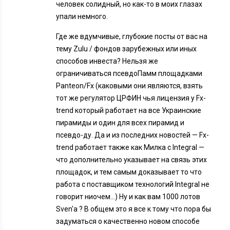
человек солидный, но как-то в моих глазах
упали немного.
Где же вдумчивые, глубокие посты от вас на
тему Zulu / фондов зарубежных или иных
способов инвеста? Нельзя же
ограничиваться псевдоПамм площадками
Panteon/Fx (каковыми они являются, взять
тот же регулятор ЦРФИН чья лицензия у Fx-
trend который работает на все Украинские
пирамиды и один для всех пирамид и
псевдо-ду. Да и из последних новостей — Fx-
trend работает также как Милка с Integral —
что дополнительно указывает на связь этих
площадок, и тем самым доказывает то что
работа с поставщиком технологий Integral не
говорит ниочем…) Ну и как вам 1000 лотов
Sven'a ? В общем это я все к тому что пора бы
задуматься о качественно новом способе