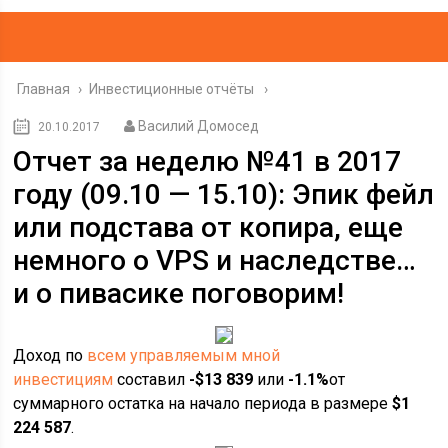
Главная
›
Инвестиционные отчёты
Василий Домосед
20.10.2017
Отчет за неделю №41 в 2017
году (09.10 — 15.10): Эпик фейл
или подстава от копира, еще
немного о VPS и наследстве…
и о пивасике поговорим!
Доход по
всем управляемым мной
инвестициям
составил
-$13 839
или
-1.1%
от
суммарного остатка на начало периода в размере
$1
224 587
.