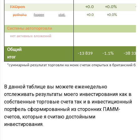
FXOpen
+0.0
+0.0%
+
pythoha
+0.0
+0.0%
+
fxopen
stat.
Системы автоторговли
нет активных вложений
Общий
-13 839
-1.1%
-38 332
итог
*суммарный результат торговли на моих счетах открытых в британский брокер
В данной таблице вы можете еженедельно
отслеживать результаты моего инвестирования как в
собственные торговые счета так и в инвестиционный
портфель сформированный из сторонних ПАММ-
счетов, которые я считаю достойными
инвестирования.