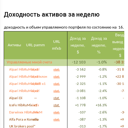
Доходность активов за неделю
доходность и объем управляемого портфеля по состоянию на 16.1
Ввод/
Доход за
Доход за
URL
вывод за
Активы
URL pamm
неделю,
неделю,
mfxb
неделю,
$
%
$
Управляемые мной счета
-12 103
-1.0%
-38 33
Alpari HibRuMix x1
-3 562
-0.8%
-31 82
alpari
stat.
Alpari HibRuMix x1 клон
-2 999
-1.2%
+22 83
alpari
stat.
Alpari HibRuMix RUB x1
-2 325
-1.1%
-30 18
alpari
stat.
Alpari HibRuMix x2
-3 081
-2.4%
-78
alpari
stat.
Alpari Di
-1 108
-1.0%
-1
—
stat.
IceFx HibRuMix x1
+1 778
+16.3%
+
icefx
stat.
Darwinex HibRuMixM
-107
-2.6%
-30
dwx
stat.
Alfa Рога и Копыта
-387
-1.3%
+95
alfa
stat.
UK brokers pool*
-313
-1.7%
+99