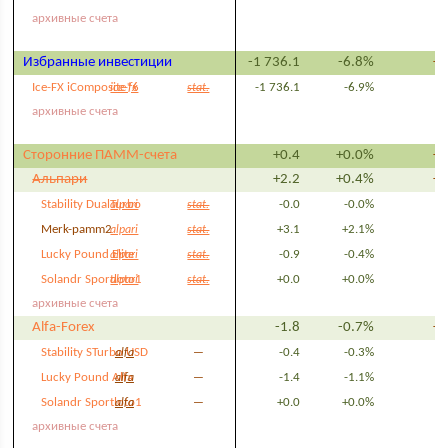
архивные счета
Избранные инвестиции
-1 736.1
-6.8%
+
Ice-FX iComposite*6
ice-fx
-1 736.1
-6.9%
+
stat.
архивные счета
Сторонние ПАММ-счета
+0.4
+0.0%
+
Альпари
+2.2
+0.4%
+
Stability DualTurbo
-0.0
-0.0%
+
alpari
stat.
Merk-pamm2
+3.1
+2.1%
+
alpari
stat.
Lucky Pound Elite
-0.9
-0.4%
+
alpari
stat.
Solandr Sportloto1
+0.0
+0.0%
+
alpari
stat.
архивные счета
Alfa-Forex
-1.8
-0.7%
+
Stability STurbo USD
-0.4
-0.3%
+
alfa
—
Lucky Pound Alfa
-1.4
-1.1%
+
alfa
—
Solandr Sportloto1
+0.0
+0.0%
+
alfa
—
архивные счета