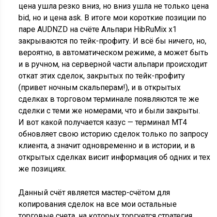
цена ушла резко вниз, но вниз ушла не только цена
bid, но и цена ask. В итоге мои короткие позиции по
паре AUDNZD на счёте Альпари HibRuMix x1
закрываются по тейк-профиту. И всё бы ничего, но,
вероятно, в автоматическом режиме, а может быть
и в ручном, на серверной части альпари происходит
откат этих сделок, закрытых по тейк-профиту
(привет ночным скальперам!), и в открытых
сделках в торговом терминале появляются те же
сделки с теми же номерами, что и были закрыты.
И вот какой получается казус — терминал MT4
обновляет свою историю сделок только по запросу
клиента, а значит одновременно и в истории, и в
открытых сделках висит информация об одних и тех
же позициях.
Данный счёт является мастер-счётом для
копирования сделок на все мои остальные
торговые счета, на которых торгуется стратегия