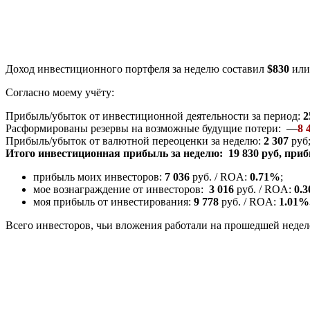
Доход инвестиционного портфеля за неделю составил
$830
ил
Согласно моему учёту:
Прибыль/убыток от инвестиционной деятельности за период:
2
Расформированы резервы на возможные будущие потери: —
8 
Прибыль/убыток от валютной переоценки за неделю:
2 307
руб
Итого инвестиционная прибыль за неделю:
19 830
руб, при
прибыль моих инвесторов:
7 036
руб. / ROA:
0.71%
;
мое вознаграждение от инвесторов:
3 016
руб. / ROA:
0.
моя прибыль от инвестирования:
9 778
руб. / ROA:
1.01%
Всего инвесторов, чьи вложения работали на прошедшей неделе