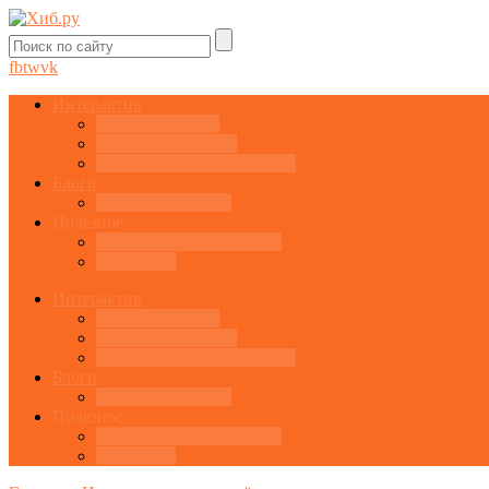
fb
tw
vk
Интерактив
Графики онлайн
Котировки онлайн
Экономический календарь
Блоги
Завести свой блог
Полезное
Последние комментарии
Все статьи
Интерактив
Графики онлайн
Котировки онлайн
Экономический календарь
Блоги
Завести свой блог
Полезное
Последние комментарии
Все статьи