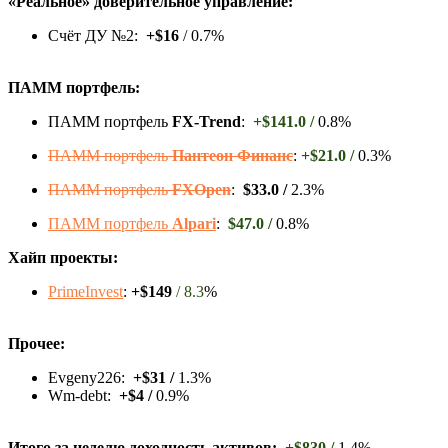
«Реальное» доверительное управление:
Счёт ДУ №2:
+$16
/ 0.7%
ПАММ портфель:
ПАММ портфель
FX-Trend
:
+$141.0 /
0.8%
ПАММ портфель
Пантеон Финанс
:
+$21.0 /
0.3%
ПАММ портфель
FXOpen
:
$33.0 /
2.3%
ПАММ портфель
Alpari
:
$47.0 /
0.8%
Хайп проекты:
PrimeInvest
:
+$149
/ 8.3
%
Прочее:
Evgeny226:
+$31 /
1.3%
Wm-debt:
+$4 /
0.9%
Итого за неделю доходность активов:
+$830 /
1.4%