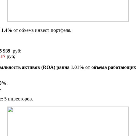
и
1.4%
от объема инвест-портфеля.
5 939
руб;
417
руб;
;
быльность активов (ROA) равна
1.01%
от объема работающих 
30%
;
.
: 5 инвесторов.