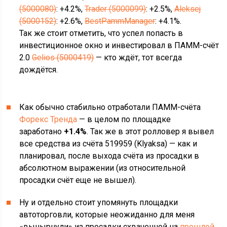
(5000080)
: +4.2%,
Trader (5000099)
: +2.5%,
Aleksej
(5000152)
: +2.6%,
BestPammManager
: +4.1%.
Так же стоит отметить, что успел попасть в
инвестиционное окно и инвестировал в ПАММ-счёт
2.0
Gelios (5000419)
— кто ждёт, тот всегда
дождётся.
Как обычно стабильно отработали ПАММ-счёта
Форекс Тренда
— в целом по площадке
заработано
+1.
4%
. Так же в этот ролловер я вывел
все средства из счёта 519959 (Klyaksa) — как и
планировал, после выхода счёта из просадки в
абсолютном выражении (из относительной
просадки счёт еще не вышел).
Ну и отдельно стоит упомянуть площадки
автоторговли, которые неожиданно для меня
«вынырнули» из просадки схваченной на
прошлой