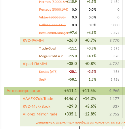
Hermes (5000164)
+115.9
+1.6%
7 462
Perseus (5000194)
0.0
0.0%
0
Viktor (5000380)
0.0
0.0%
0
Gelios (5000419)
0.0
0.0%
5 000
BestPammManager
+97.4
+4.1%
2 497
RVD-PAMM
+26.0
+0.7%
3 770
Trade-Bowl
+11.1
+0.3%
3 393
Mega Profit 4.2
+15.0
+4.1%
378
Alpari-ПАММ
+38.0
+0.8%
4 723
Kostas (ATS)
-20.1
-2.6%
765
SeeK
+58.1
1.5%
3 958
Автокопирование
+511.1
+11.5%
4 966
AAAFX-ZuluTrade
+146.7
+14.2%
1 177
RVD-MyFxBook
+29.3
+3.6%
837
AForex-MirrorTrade
+335.1
+12.8%
2 952
детальную структуру порфеля сигналов см. по ссылке