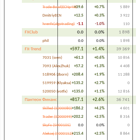
Trade-Bowl(ECNp40)
+39.6
+0.7%
5 889
DmitriyECN
+12.5
+0.3%
3 922
hrenfx(algotrading)
-1.1
-1.0%
110
FXClub
0.0
0.0%
1 898
phil
0.0
0.0%
1 898
FX-Trend
+597.1
+1.4%
39 369
7031 (sven)
+61.3
+0.6%
10 856
7093 (AlexZhuk)
+57.2
+1.3%
4 408
518906 (Jborn)
+208.4
+1.9%
11 288
519959 (Klyaksa)
+135.2
+2.7%
0
520050 (votfx)
+135.0
+1.1%
12 816
Пантеон Финанс
+817.1
+2.6%
36 741
Skilled (5000080)
+186.2
+4.2%
4 601
Trader (5000099)
+202.2
+2.5%
8 316
SkyFx (5000105)
0.0
0.0%
0
Aleksej (5000152)
+215.4
+2.5%
8 864