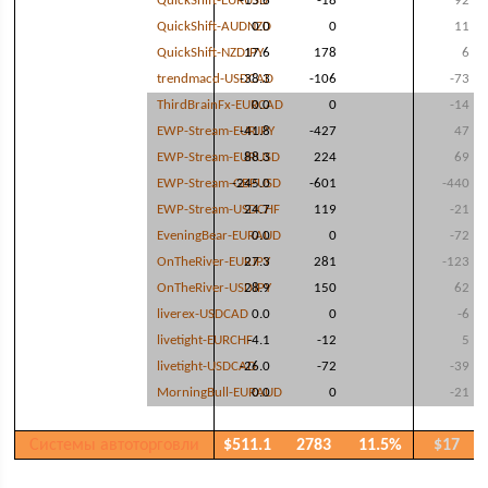
QuickShift-EURUSD
-15.6
-18
92
QuickShift-AUDNZD
0.0
0
11
QuickShift-NZDJPY
17.6
178
6
trendmacd-USDCAD
-38.3
-106
-73
ThirdBrainFx-EURCAD
0.0
0
-14
EWP-Stream-EURJPY
-41.8
-427
47
EWP-Stream-EURUSD
88.3
224
69
EWP-Stream-GBPUSD
-245.0
-601
-440
EWP-Stream-USDCHF
24.7
119
-21
EveningBear-EURAUD
0.0
0
-72
OnTheRiver-EURJPY
27.3
281
-123
OnTheRiver-USDJPY
28.9
150
62
liverex-USDCAD
0.0
0
-6
livetight-EURCHF
-4.1
-12
5
livetight-USDCAD
-26.0
-72
-39
MorningBull-EURAUD
0.0
0
-21
Системы автоторговли
$511.1
2783
11.5%
$17