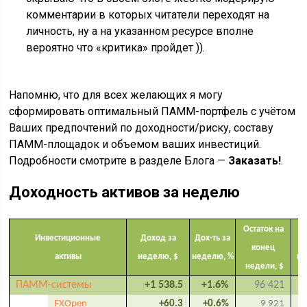
комментарии в которых читатели переходят на
личность, ну а на указанном ресурсе вполне
вероятно что «критика» пройдет )).
Напомню, что для всех желающих я могу
сформировать оптимальный ПАММ-портфель с учётом
Ваших предпочтений по доходности/риску, составу
ПАММ-площадок и объемом ваших инвестиций.
Подробности смотрите в разделе Блога —
Заказать!
.
Доходность активов за неделю
Остаток на
Инвестиционные
Доход за
Дох-ть за
конец
активы
неделю, $
неделю, %
по
недели, $
ПАММ-системы
+1 538.5
+1.6%
96 421
FXOpen
+60.3
+0.6%
9 921