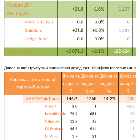
Псевдо ДУ
+21.8
+1.8%
1 237
без подтв.
MMCIS-TOP20
0.0
0.0%
0
GoldBoro
+21.8
+1.8%
1 237
Hedge-Total
0.0
0.0%
0
+2 071.3
+2.1%
102 624
Весь портфель
Дополнение: структура и фактическая доходность портфеля торговых сигнал
Доход за
Доход за
Доход за
Доход за
Система автоторговли/
неделю,
неделю,
неделю,
историю,
торговый сигнал
$
pips
%
$
AAAFX-ZuluTrade
146.7
1268
14.2%
228
Ariva 1
2.0
1
-163
bestoldtrade
75.9
681
50
Calipsofx
12.2
12
86
FX Proteus
46.5
514
-1
GnW Fx
3.7
21
4