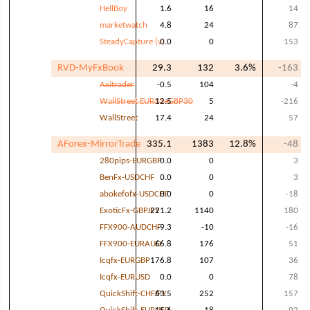
HellBoy
1.6
16
14
marketwatch
4.8
24
87
SteadyCapture (v)
0.0
0
153
RVD-MyFxBook
29.3
132
3.6%
-163
Axitrader
-0.5
104
-4
WallStreet EUR33+GBP30
12.5
5
-216
WallStreet
17.4
24
57
AForex-MirrorTrade
335.1
1383
12.8%
-48
280pips-EURGBP
0.0
0
3
BenFx-USDCHF
0.0
0
3
abokefofx-USDCHF
0.0
0
-18
ExoticFx-GBPJPY
221.2
1140
180
FFX900-AUDCHF
-9.3
-10
-16
FFX900-EURAUD
66.8
176
51
Icqfx-EURGBP
176.8
107
36
Icqfx-EURUSD
0.0
0
78
QuickShift-CHFJPY
63.5
252
157