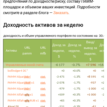
предпочтений по доходности/риску, составу ПАММ-
площадок и объемом ваших инвестиций. Подробности
смотрите в разделе блога —
Заказать
.
Доходность активов за неделю
доходность и объем управляемого портфеля по состоянию на 30.0
Ввод/
Доход за
Доход за
Дохо
URL
URL
вывод за
Активы
неделю,
неделю,
исто
pamm
mfb
неделю,
$
%
$
$
Управляемые мной счета
-6 177
-0.7%
+7 596
+162 
bollindger4 DC*
+0
+0.0%
+0
+44
PAMM Alpari x1
-3 475
-1.3%
+8 595
+52
alpari
stat.
PAMM Alpari RUB x1
-2 076
-1.7%
-937
+22
alpari
stat.
PAMM Alpari x2
-979
-1.7%
-1 000
+34
alpari
stat.
PAMM AlfaForex x1
+509
+0.3%
+1 000
-27
alfa
stat.
PAMM AlfaForex RUB x1
+65
+0.3%
+0
-1
alfa
stat.
Alpari Di
-221
-0.3%
-62
+6
—
stat.