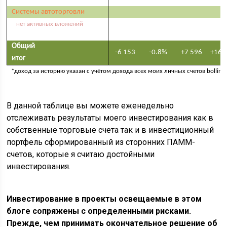
Системы автоторговли
нет активных вложений
Общий
-6 153
-0.8%
+7 596
+164
итог
*доход за историю указан с учётом дохода всех моих личных счетов bollindg
В данной таблице вы можете еженедельно
отслеживать результаты моего инвестирования как в
собственные торговые счета так и в инвестиционный
портфель сформированный из сторонних ПАММ-
счетов, которые я считаю достойными
инвестирования.
Инвестирование в проекты освещаемые в этом
блоге сопряжены с определенными рисками.
Прежде, чем принимать окончательное решение об