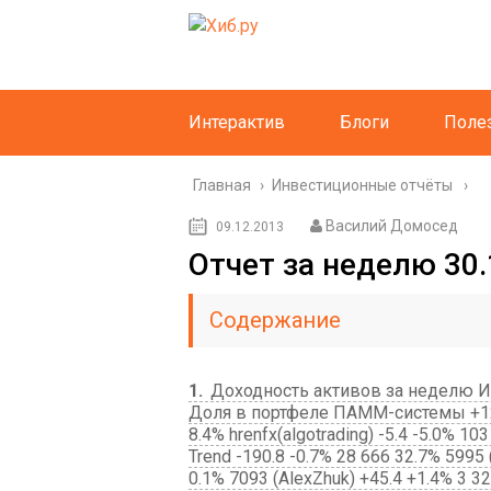
Интерактив
Блоги
Поле
Главная
›
Инвестиционные отчёты
Василий Домосед
09.12.2013
Отчет за неделю 30.1
Содержание
1
Доходность активов за неделю И
Доля в портфеле ПАММ-системы +124.
8.4% hrenfx(algotrading) -5.4 -5.0% 10
Trend -190.8 -0.7% 28 666 32.7% 5995 
0.1% 7093 (AlexZhuk) +45.4 +1.4% 3 32