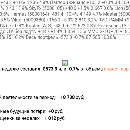
) +43.3 +1.0% 4 236 4.8% Пантеон Финанс +103.2 +0.3% 34 309 
3% 3 431 3.9% SkyFx (5000105) +40.6 +1.5% 2 667 3.0% Lion (5
 3.5% Hermes (5000164) -481.4 -10.4% 4 149 4.7% Master (500
 5.5% Viktor (5000380) +156.1 +5.9% 2 810 3.2% RVD-PAMM +9.6
1% 672 0.8% Kostas (ATS) -43.9 -6.1% 672 0.8% Реальное ДУ -7
евдо ДУ без подтв. +18.7 +1.4% 1 354 1.5% MMCIS-TOP20 +18
.4% 151 0.2% Весь портфель -573.3 -0.7% 87 565 100.0%
а неделю составил
-$573.3
или
-0.7%
от объема
инвест-пор
деятельности за период: —
18 738
руб;
ые будущие потери: +
0
руб;
ценки за неделю: —
1 012
руб;