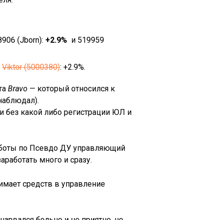
06 (Jborn):
+2.9%
и 519959
и
Viktor (5000380)
: +2.9%.
та
Bravo
— который относился к
 наблюдал).
и без какой либо регистрации ЮЛ и
работы по Псевдо ДУ управляющий
аработать много и сразу.
нимает средств в управление
нарвался больно и не приятно, но