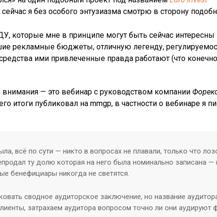
 сейчас я без особого энтузиазма смотрю в сторону подоб
, которые мне в принципе могут быть сейчас интересны 
ие рекламные бюджеты, отличную легенду, регулируемость
средства ими привлеченные правда работают (что конечно 
о внимания — это вебинар с руководством компании
Форекс
его итоги публиковал на mmgp, в частности о вебинаре я п
а, всё по сути — никто в вопросах не плавали, только что лоз
епродал ту долю которая на него была номинально записана — 
чные бенефициары никогда не светятся.
ковать сводное аудиторское заключение, но название аудитора
лиенты, затрахаем аудитора вопросом точно ли они аудируют 