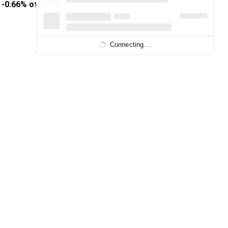
а
-0.66%
от объема работающих
Connecting...