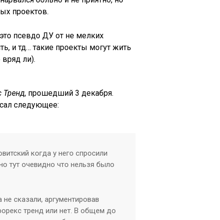
ных проектов.
это псевдо ДУ от не мелких
, и тд… такие проекты могут жить
вряд ли).
 Тренд
, прошедший 3 декабря.
исал следующее:
овитский когда у него спросили
но тут очевидно что нельзя было
 не сказали, аргументировав
форекс тренд или нет. В общем до