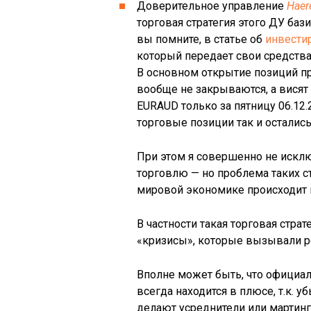
Доверительное управление
Haer
торговая стратегия этого ДУ баз
вы помните, в статье об
инвести
который передает свои средств
В основном открытие позиций пр
вообще не закрываются, а висят
EURAUD только за пятницу 06.12
торговые позиции так и осталис
При этом я совершенно не исклю
торговлю — но проблема таких ст
мировой экономике происходит к
В частности такая торговая стра
«кризисы», которые вызывали р
Вполне может быть, что официал
всегда находится в плюсе, т.к.
делают усреднители или мартин