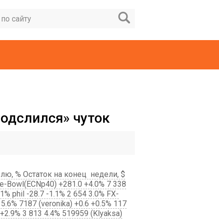
«подслился» чуток
ю, % Остаток на конец недели, $
e-Bowl(ECNp40) +281.0 +4.0% 7 338
1% phil -28.7 -1.1% 2 654 3.0% FX-
 5.6% 7187 (veronika) +0.6 +0.5% 117
 +2.9% 3 813 4.4% 519959 (Klyaksa)