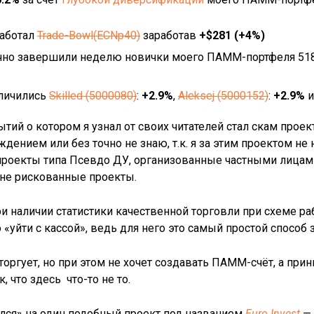
аботал
Trade-Bowl(ECNp40)
заработав
+$281 (+4%)
чно завершили неделю новички моего ПАММ-портфеля 5189
личились
Skilled (5000080)
:
+2.9%
,
Aleksej (5000152)
:
+2.9%
тий о котором я узнал от своих читателей стал скам проек
дением или без точно не знаю, т.к. я за этим проектом не
о проекты типа Псевдо ДУ, организованные частными лицам
йне рискованные проекты.
ри наличии статистики качественной торговли при схеме 
«уйти с кассой», ведь для него это самый простой способ з
оргует, но при этом не хочет создавать ПАММ-счёт, а при
 что здесь что-то не то.
ся» на один подобный проект под названием
Euro Invest
— 