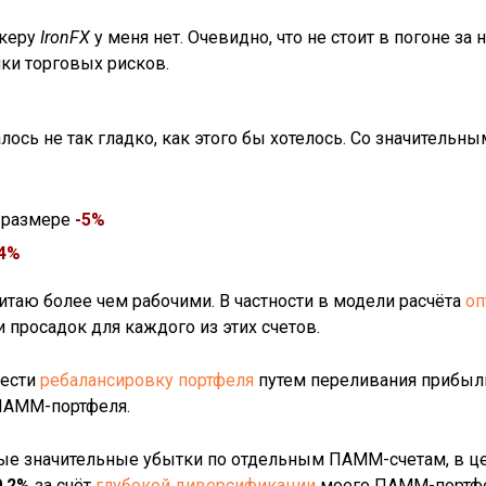
океру
IronFX
у меня нет. Очевидно, что не стоит в погоне з
ки торговых рисков.
ось не так гладко, как этого бы хотелось. Со значительн
в размере
-5%
.4%
итаю более чем рабочими. В частности в модели расчёта
оп
просадок для каждого из этих счетов.
вести
ребалансировку портфеля
путем переливания прибыли 
ПАММ-портфеля.
нные значительные убытки по отдельным ПАММ-счетам, в ц
0.2%
за счёт
глубокой диверсификации
моего ПАММ-портфе