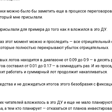
чки можно было бы заметить еще в процессе переговоров
который мне присылали.
присылали для примера до того как я вложился в это ДУ.
аз этот момент можно и проследить — все отрицательный 
которые полностью перекрывают убыток отрицательных.
ых лотов находится в диапазоне от 0.09 до 0.9 — в десять 
в составил от 0.01 до 0.17 — в семнадцать раз. И из про
ит работать и суммарный лот продолжит накапливаться.
едства и не дожидаться итогов этого безобразия с фикса
их читателей вложилось в это ДУ и еще не мало планирую
 а тем кто планирует — отказаться от планов инвестирова