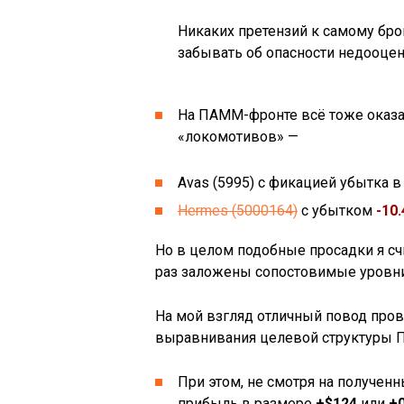
Никаких претензий к самому бр
забывать об опасности недооцен
На ПАММ-фронте всё тоже оказал
«локомотивов» —
Avas (5995) с фикацией убытка 
Hermes (5000164)
с убытком
-10
Но в целом подобные просадки я сч
раз заложены сопостовимые уровни 
На мой взгляд отличный повод про
выравнивания целевой структуры 
При этом, не смотря на получе
прибыль в размере
+$124
или
+