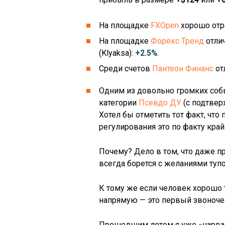
На площадке
FXOpen
хорошо отр
На площадке
Форекс Тренд
отли
(Klyaksa):
+2.5%
.
Среди счетов
Пантеон Финанс
от
Одним из довольно громких собы
категории
Псевдо ДУ
(с подтверж
Хотел бы отметить тот факт, чт
регулирования это по факту кра
Почему? Дело в том, что даже п
всегда борется с желаниями тупо 
К тому же если человек хорошо т
напрямую — это первый звоночек,
Прошедшим летом я уже «нарвал