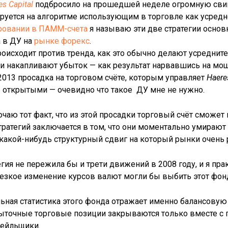
es Capital
подбросило на прошедшей неделе огромную свинь
ируется на алгоритме использующим в торговле как усредне
ровании в ПАММ-счета
я называю эти две стратегии основ
а в ДУ на
рынке форекс
.
оисходит против тренда, как это обычно делают усреднит
 и накапливают убыток — как результат нарвавшись на м
.2013 просадка на торговом счёте, которым управляет
Haere
ь открытыми — очевидно что такое ДУ мне не нужно.
чаю тот факт, что из этой просадки торговый счёт сможет 
ратегий заключается в том, что они моментально умирают 
акой-нибудь структурный сдвиг на который рынки очень 
тегия не пережила бы и трети движений в 2008 году, и я пр
езкое изменение курсов валют могли бы выбить этот фонд
ьная статистика этого фонда отражает именно балансовую д
 убыточные торговые позиции закрываются только вместе с
гейльщики.