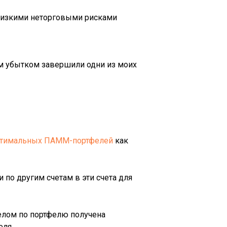
а низкими неторговыми рисками
ым убытком завершили одни из моих
тимальных ПАММ-портфелей
как
по другим счетам в эти счета для
елом по портфелю получена
ля.