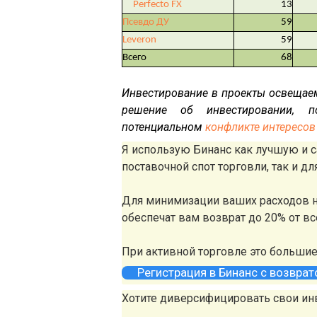
Perfecto FX
13
Псевдо ДУ
59
Leveron
59
Всего
68
Инвестирование в проекты освещае
решение об инвестировании, п
потенциальном
конфликте интересов
Я использую Бинанс как лучшую и
поставочной спот торговли, так и д
Для минимизации ваших расходов н
обеспечат вам возврат до 20% от в
При активной торговле это больши
Регистрация в Бинанс с возвра
Хотите диверсифицировать свои ин