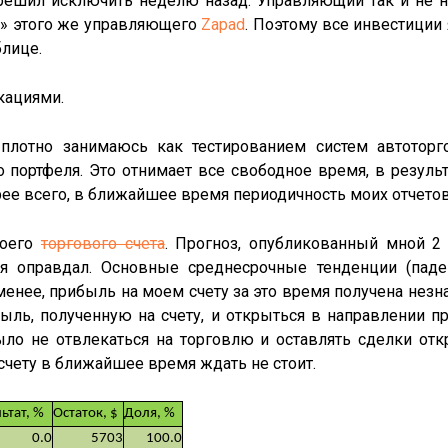
решил исключить неделю назад. Управляющий так и не н
ца» этого же управляющего
Zapad
. Поэтому все инвестиции
блице.
кациями.
плотно занимаюсь как тестированием систем автоторг
 портфеля. Это отнимает все свободное время, в резуль
ее всего, в ближайшее время периодичность моих отчетов 
воего
торгового счета
. Прогноз, опубликованный мной 
я оправдал. Основные среднесрочные тенденции (паде
енее, прибыль на моем счету за это время получена незна
ыль, полученную на счету, и открыться в направлении 
ло не отвлекаться на торговлю и оставлять сделки от
счету в ближайшее время ждать не стоит.
ьтат, %
Остаток, $
Доля, %
0.0
5703
100.0