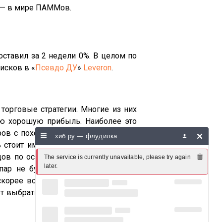
о — в мире ПАММов.
оставил за 2 недели 0%. В целом по
исков в «
Псевдо ДУ
»
Leveron
.
орговые стратегии. Многие из них
ю хорошую прибыль. Наиболее это
еров с похожими стратегиями можно
хиб.ру — флудилка
 стоит иметь в виду, что подобные
ндов по основным валютным парам.
The service is currently unavailable, please try again 
later.
пар не будут заметно меняться на
корее всего, перестанут приносить
ет выбрать трейдер, который может