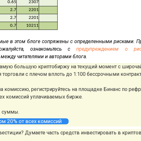
0.65
2307
2.7
2201
2.7
2201
0.7
10211
мые в этом блоге сопряжены с определенными рисками. Пр
ожалуйста, ознакомьтесь с
предупреждением о рис
между читателями и авторами блога.
 самую большую криптобиржу на текущий момент с широч
ля торговли с плечом вплоть до 1:100 бессрочными контрак
а комиссию, регистрируйтесь на площадке Бинанс по реф
сех комиссий уплачиваемых бирже.
е суммы.
том 20% от всех комиссий
вестиции? Думаете часть средств инвестировать в крипто