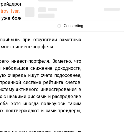
трейдеров и скальперов. Одним из
trov Ivan
, открывший не так давно
уже более $60000, т.е. репутация в
Connecting...
прибыль при отсутствии заметных
 моего инвест-портфеля.
го инвест-портфеля. Заметно, что
я небольшое снижение доходности,
ую очередь ищут счета подоходнее,
троенной системе рейтинга счетов.
систему активного инвестирования в
 с низкими рисками и распределив
ба, хотя иногда пользуюсь таким
ках подтверждают и сами трейдеры,