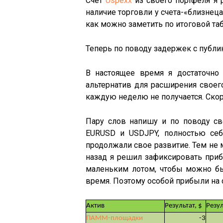
Счет
Uspexx
из своего портфеля я 
наличие торговли у счета-«близне
как можно заметить по итоговой та
Теперь по поводу задержек с публи
В настоящее время я достаточно 
альтернатив для расширения своего
каждую неделю не получается. Скор
Пару слов напишу и по поводу с
EURUSD и USDJPY, полностью себ
продолжали свое развитие. Тем не м
назад я решил зафиксировать приб
маленьким лотом, чтобы можно бы
время. Поэтому особой прибыли на 
Актив
Результат, $
Резул
ПАММ-площадки
-3