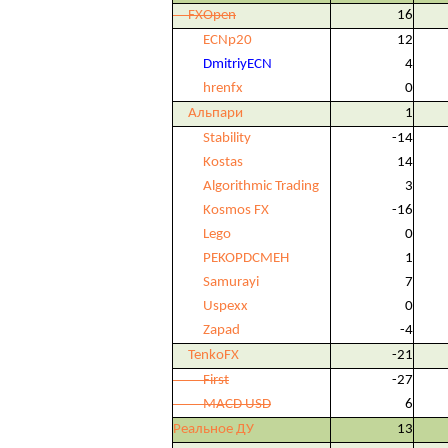
FXOpen
16
ECNp20
12
DmitriyECN
4
hrenfx
0
Альпари
1
Stability
-14
Kostas
14
Algorithmic Trading
3
Kosmos FX
-16
Lego
0
PEKOPDCMEH
1
Samurayi
7
Uspexx
0
Zapad
-4
TenkoFX
-21
First
-27
MACD USD
6
Реальное ДУ
13