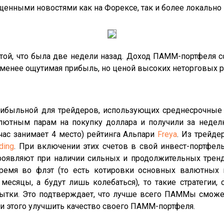
щенными новостями как на Форексе, так и более локальн
той, что была две недели назад. Доход ПАММ-портфеля с
-менее ощутимая прибыль, но ценой высоких неторговых р
быльной для трейдеров, использующих среднесрочные т
лютным парам на покупку доллара и получили за недел
час занимает 4 место) рейтинга Альпари
Freya
. Из трейд
ding
. При включении этих счетов в свой инвест-портфель
проявляют при наличии сильных и продолжительных тре
ремя во флэт (то есть котировки основных валютных 
есяцы, а будут лишь колебаться), то такие стратегии, с
бытки. Это подтверждает, что лучше всего ПАММы смож
и этого улучшить качество своего ПАММ-портфеля.