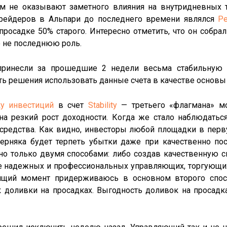
м не оказывают заметного влияния на внутридневных 
рейдеров в Альпари до последнего времени являлся
Pe
росадке 50% старого. Интересно отметить, что он собрал 
о не последнюю роль.
ринесли за прошедшие 2 недели весьма стабильную 
ть решения использовать данные счета в качестве основы
у инвестиций
в счет
Stability
— третьего «флагмана» мое
на резкий рост доходности. Когда же стало наблюдатьс
средства. Как видно, инвесторы любой площадки в перв
ерняка будет терпеть убытки даже при качественно пос
жно только двумя способами: либо создав качественную 
е надежных и профессиональных управляющих, торгующих
оящий момент придерживаюсь в основном второго спосо
к доливки на просадках. Выгодность доливок на просад