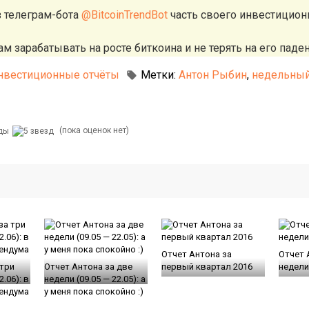
з телеграм-бота
@BitcoinTrendBot
часть своего инвестицион
м зарабатывать на росте биткоина и не терять на его паден
нвестиционные отчёты
Метки:
Антон Рыбин
,
недельный
(пока оценок нет)
Отчет Антона за
Отчет 
 три
Отчет Антона за две
первый квартал 2016
недели 
2.06): в
недели (09.05 — 22.05): а
ендума
у меня пока спокойно :)