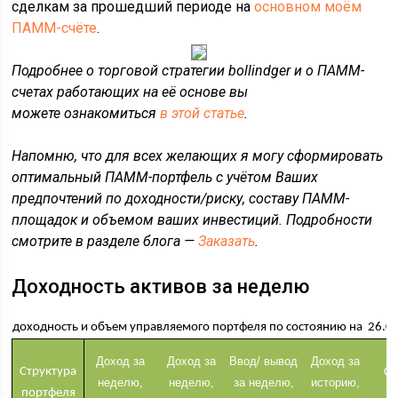
сделкам за прошедший периоде на
основном моём
ПАММ-счёте
.
Подробнее о торговой стратегии bollindger и о ПАММ-
счетах работающих на её основе вы
можете ознакомиться
в этой статье
.
Напомню, что для всех желающих я могу сформировать
оптимальный ПАММ-портфель с учётом Ваших
предпочтений по доходности/риску, составу ПАММ-
площадок и объемом ваших инвестиций. Подробности
смотрите в разделе блога —
Заказать
.
Доходность активов за неделю
доходность и объем управляемого портфеля по состоянию на 26.0
Доход за
Доход за
Ввод/ вывод
Доход за
Структура
Ос
неделю,
неделю,
за неделю,
историю,
портфеля