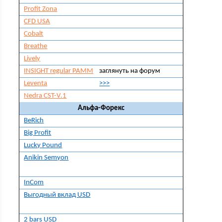
Profit Zona
CFD USA
Cobalt
Breathe
Lively
INSIGHT regular PAMM
заглянуть на форум
Leventa
>>>
Nedra CST-V.1
Альфа-Форекс
BeRich
Big Profit
Lucky Pound
Anikin Semyon
InСom
Выгодный вклад USD
2 bars USD