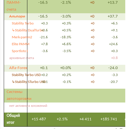
ПАММ-
-16.5
-2.1%
+0
+13.7
счета
Альпари
-16.5
-3.0%
+0
+37.7
Stability Turbo
+0.3
+0.3%
+0
+6.5
↳Stability DualTurbo
+0.6
+0.5%
+0
+9.1
Merk-pamm2
-21.6
-18.3%
+0
-3.6
Elite PAMM
+7.8
+6.6%
+0
+24.6
Sportloto1
-3.6
-3.5%
+0
+0.3
архивные счета
+0.8
Alfa-Forex
+0.1
+0.0%
+0
-24.0
Stability Turbo USD
+0.2
+0.2%
+0
-3.3
↳Stability STurbo USD
-0.1
-0.1%
+0
-20.7
Системы
автоторговли
нет активных вложений
Общий
+15 487
+2.5%
+4 411
+185 741
6
итог