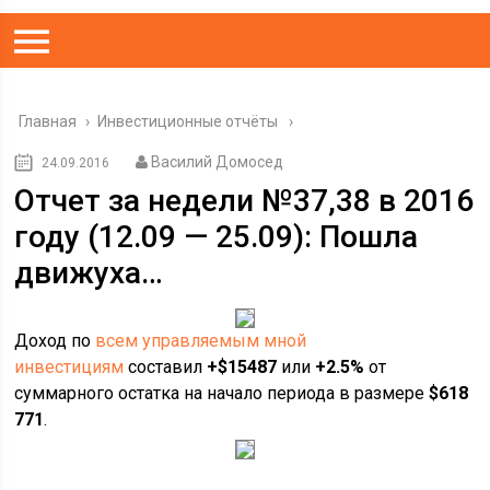
Главная
›
Инвестиционные отчёты
Василий Домосед
24.09.2016
Отчет за недели №37,38 в 2016
году (12.09 — 25.09): Пошла
движуха…
Доход по
всем управляемым мной
инвестициям
составил
+$15487
или
+2.5%
от
суммарного остатка на начало периода в размере
$618
771
.