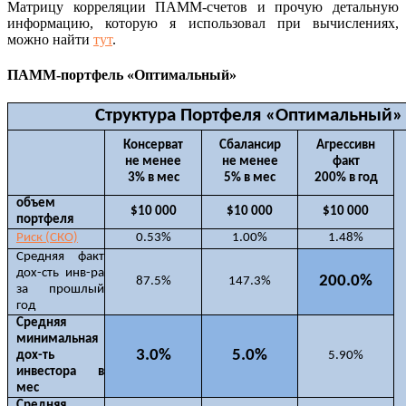
Матрицу корреляции ПАММ-счетов и прочую детальную
информацию, которую я использовал при вычислениях,
можно найти
тут
.
ПАММ-портфель «Оптимальный»
Структура Портфеля «Оптимальный»
Консерват
Сбалансир
Агрессивн
не менее
не менее
факт
3% в мес
5% в мес
200% в год
объем
$10 000
$10 000
$10 000
портфеля
Риск (СКО)
0.53%
1.00%
1.48%
Средняя факт
дох-сть инв-ра
200.0%
87.5%
147.3%
за прошлый
год
Средняя
минимальная
3.0%
5.0%
дох-ть
5.90%
инвестора в
мес
Средняя