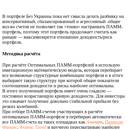
В портфеле Без Украины пока нет смысла делать разбивку на
консервативный, сбалансированный и агрессивный -общее
кол-во счетов не позволяет так «тонко» настраивать ПАММ-
портфель, поэтому этот портфель продолжает считать как
раньше — максимизирется отношение доходность/риск
портфеля.
Методика расчёта
При расчёте Оптимальных ПАММ-портфелей я использую
имитационную математическую модель, которая перебирает
все возможные структурные комбинации портфеля и в итоге
выбирают такую структуру при которой общие показатели
соотношения доходности и риска наиболее оптимальны.
В итоге полученный портфель имеет очень гладкую —
постоянно возрастающую кривую доходности. Для инвестора
это означает получение довольно стабильной прибыли без
резких колебаний.
При отборе ПАММ-счетов участвующих в расчёте
оптимальных ПАММ-портфеле я перебираю автоматически
все ПАММ-счета на таких площадках как
Альпари
,
Пантеон
Финанс
,
Форекс Тренд
и вручную пересматриваю наиболее