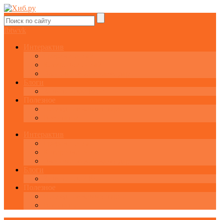
fb
tw
vk
Интерактив
Графики онлайн
Котировки онлайн
Экономический календарь
Блоги
Завести свой блог
Полезное
Последние комментарии
Все статьи
Интерактив
Графики онлайн
Котировки онлайн
Экономический календарь
Блоги
Завести свой блог
Полезное
Последние комментарии
Все статьи