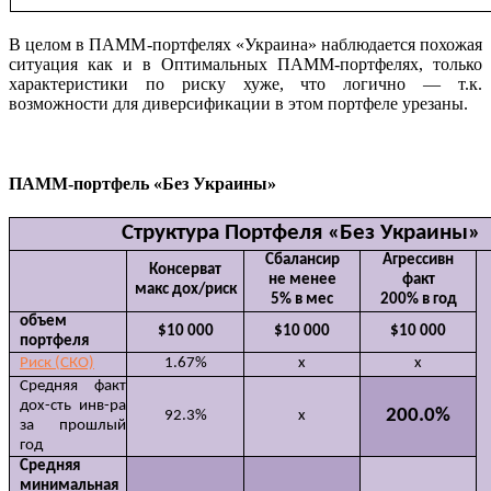
В целом в ПАММ-портфелях «Украина» наблюдается похожая
ситуация как и в Оптимальных ПАММ-портфелях, только
характеристики по риску хуже, что логично — т.к.
возможности для диверсификации в этом портфеле урезаны.
ПАММ-портфель «Без Украины»
Структура Портфеля «Без Украины»
Сбалансир
Агрессивн
Консерват
не менее
факт
макс дох/риск
5% в мес
200% в год
объем
$10 000
$10 000
$10 000
портфеля
Риск (СКО)
1.67%
x
х
Средняя факт
дох-сть инв-ра
200.0%
92.3%
x
за прошлый
год
Средняя
минимальная