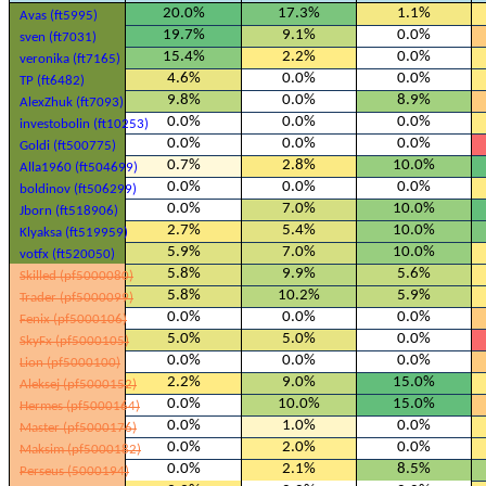
20.0%
17.3%
1.1%
Avas (ft5995)
19.7%
9.1%
0.0%
sven (ft7031)
15.4%
2.2%
0.0%
veronika (ft7165)
4.6%
0.0%
0.0%
TP (ft6482)
9.8%
0.0%
8.9%
AlexZhuk (ft7093)
0.0%
0.0%
0.0%
investobolin (ft10253)
0.0%
0.0%
0.0%
Goldi (ft500775)
0.7%
2.8%
10.0%
Alla1960 (ft504699)
0.0%
0.0%
0.0%
boldinov (ft506299)
0.0%
7.0%
10.0%
Jborn (ft518906)
2.7%
5.4%
10.0%
Klyaksa (ft519959)
5.9%
7.0%
10.0%
votfx (ft520050)
5.8%
9.9%
5.6%
Skilled (pf5000080)
5.8%
10.2%
5.9%
Trader (pf5000099)
0.0%
0.0%
0.0%
Fenix (pf5000106)
5.0%
5.0%
0.0%
SkyFx (pf5000105)
0.0%
0.0%
0.0%
Lion (pf5000100)
2.2%
9.0%
15.0%
Aleksej (pf5000152)
0.0%
10.0%
15.0%
Hermes (pf5000164)
0.0%
1.0%
0.0%
Master (pf5000176)
0.0%
2.0%
0.0%
Maksim (pf5000182)
0.0%
2.1%
8.5%
Perseus (5000194)