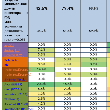
минимальная
42.6%
79.4%
дох-ть
98.9%
инвестора в
год
мин.
возможная
доходность
34.7%
61.4%
69.9%
инвестора в
год (p<=0.05)
0.0%
0.0%
0.0%
avp555
7.1%
0.0%
0.0%
Kostas (ATS)
5.3%
0.0%
0.0%
Desatnik (U96)
0.0%
5.8%
5.5%
WIN_WIN
3.5%
4.4%
8.2%
phil
14.4%
0.0%
0.0%
Trade-Bowl(ECNp20)
0.0%
5.0%
5.0%
Trade-Bowl(ECNp40)
0.0%
0.0%
0.0%
SMB(MulTiScalp)
20.0%
16.5%
0.0%
Avas (ft5995)
6.6%
2.0%
0.0%
sven (ft7031)
1.2%
1.0%
0.0%
veronika (ft7165)
2.8%
0.0%
0.0%
TP (ft6482)
4.2%
0.0%
0.0%
AlexZhuk (ft7093)
0.0%
0.0%
0.0%
investobolin (ft10253)