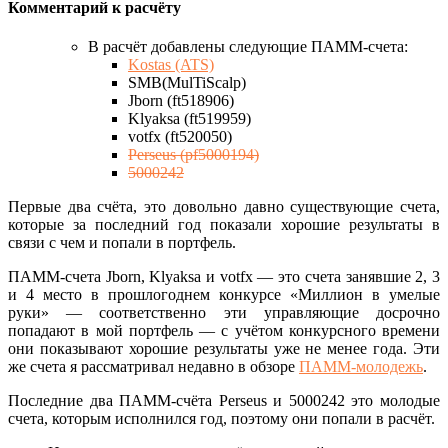
Комментарий к расчёту
В расчёт добавлены следующие ПАММ-счета:
Kostas (ATS)
SMB(MulTiScalp)
Jborn (ft518906)
Klyaksa (ft519959)
votfx (ft520050)
Perseus (pf5000194)
5000242
Первые два счёта, это довольно давно существующие счета,
которые за последний год показали хорошие результаты в
связи с чем и попали в портфель.
ПАММ-счета Jborn, Klyaksa и votfx — это счета занявшие 2, 3
и 4 место в прошлогоднем конкурсе «Миллион в умелые
руки» — соответственно эти управляющие досрочно
попадают в мой портфель — с учётом конкурсного времени
они показывают хорошие результаты уже не менее года. Эти
же счета я рассматривал недавно в обзоре
ПАММ-молодежь
.
Последние два ПАММ-счёта Perseus и 5000242 это молодые
счета, которым исполнился год, поэтому они попали в расчёт.