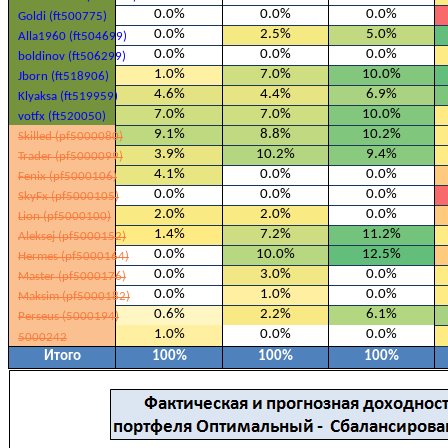
0.0%
0.0%
0.0%
Goldi (ft500775)
0.0%
2.5%
5.0%
Alla1960 (ft504699)
0.0%
0.0%
0.0%
boldinov (ft506299)
1.0%
7.0%
10.0%
Jborn (ft518906)
4.6%
4.4%
6.9%
Klyaksa (ft519959)
7.0%
7.0%
10.0%
votfx (ft520050)
9.1%
8.8%
10.2%
Skilled (pf5000080)
3.9%
10.2%
9.4%
Trader (pf5000099)
4.1%
0.0%
0.0%
Fenix (pf5000106)
0.0%
0.0%
0.0%
SkyFx (pf5000105)
2.0%
2.0%
0.0%
Lion (pf5000100)
1.4%
7.2%
11.2%
Aleksej (pf5000152)
0.0%
10.0%
12.5%
Hermes (pf5000164)
0.0%
3.0%
0.0%
Master (pf5000176)
0.0%
1.0%
0.0%
Maksim (pf5000182)
0.6%
2.2%
6.1%
Perseus (5000194)
1.0%
0.0%
0.0%
5000242
Итого
100%
100%
100%