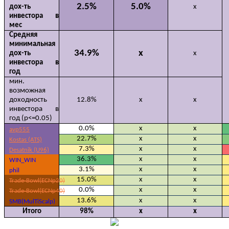
2.5%
5.0%
дох-ть
х
инвестора в
мес
Средняя
минимальная
34.9%
x
дох-ть
х
инвестора в
год
мин.
возможная
доходность
12.8%
x
х
инвестора в
год (p<=0.05)
0.0%
x
х
avp555
22.7%
x
х
Kostas (ATS)
7.3%
x
х
Desatnik (U96)
36.3%
x
х
WIN_WIN
3.1%
x
х
phil
15.0%
x
х
Trade-Bowl(ECNp20)
0.0%
x
х
Trade-Bowl(ECNp40)
13.6%
x
х
SMB(MulTiScalp)
Итого
98%
x
х