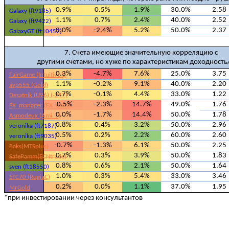
0.9%
0.5%
1.9%
30.0%
2.58
Galaxy (ft9185)
1.1%
0.7%
2.4%
40.0%
2.52
Galaxy (ft9422)
0.0%
-2.4%
5.2%
50.0%
2.37
GalaxyGT (ft10457)
7. Счета имеющие значительную корреляцию с
другими счетами, но хуже по характеристикам доходность
0.3%
-4.7%
7.6%
25.0%
3.75
FairGame (Intuitive t)
1.1%
-0.2%
9.1%
40.0%
2.20
avp555 (Gold)
0.7%
-0.1%
4.4%
33.0%
1.22
Desatnik (U96) (-247)
-0.5%
-2.3%
14.7%
49.0%
1.76
FX_manager (FX_Gain)
0.0%
-1.7%
14.4%
50.0%
1.78
Asmodeux (Ami_T)
0.8%
0.4%
3.2%
50.0%
2.96
veronika (ft7187)
0.5%
0.2%
2.2%
60.0%
2.60
veronika (ft9035)
-0.7%
-1.3%
6.1%
50.0%
2.25
Baks(MTSplus)
0.7%
0.3%
3.9%
50.0%
1.83
SafePamm(ECNtrade)
0.8%
0.6%
2.1%
50.0%
1.64
sven (ft18550)
1.0%
0.3%
5.4%
33.0%
3.46
ETC70 (RugiaC)
0.2%
0.0%
1.1%
37.0%
1.95
MrGold
*при инвестировании через консультантов