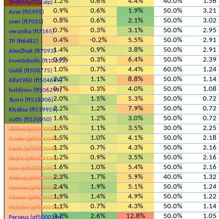
1.2%
0.6%
4.4%
40.0%
1.56
SMB(MulTiScalp)
0.9%
0.6%
1.9%
50.0%
3.21
Avas (ft5995)
0.8%
0.6%
2.1%
50.0%
3.02
sven (ft7031)
0.7%
0.3%
3.1%
50.0%
2.95
veronika (ft7165)
0.4%
-0.2%
5.5%
50.0%
2.91
TP (ft6482)
1.4%
0.9%
3.8%
50.0%
2.91
AlexZhuk (ft7093)
0.9%
0.3%
6.4%
50.0%
2.39
investobolin (ft10253)
1.0%
0.7%
4.4%
60.0%
1.24
Goldi (ft500775)
2.2%
1.1%
8.8%
50.0%
1.14
Alla1960 (ft504699)
0.7%
0.3%
4.0%
50.0%
1.08
boldinov (ft506299)
2.0%
1.5%
5.3%
50.0%
0.72
Jborn (ft518906)
2.2%
1.2%
7.9%
50.0%
0.72
Klyaksa (ft519959)
1.6%
1.2%
3.0%
50.0%
0.72
votfx (ft520050)
1.5%
1.1%
3.5%
30.0%
2.25
Skilled (pf5000080)
1.5%
1.0%
4.1%
50.0%
2.18
Trader (pf5000099)
1.2%
0.7%
4.3%
50.0%
2.16
Fenix (pf5000106)
1.2%
0.9%
3.5%
50.0%
2.16
SkyFx (pf5000105)
1.6%
1.0%
5.4%
50.0%
2.16
Lion (pf5000100)
2.3%
1.7%
5.9%
40.0%
1.32
Aleksej (pf5000152)
2.4%
1.9%
5.1%
50.0%
1.24
Hermes (pf5000164)
1.9%
1.4%
4.9%
50.0%
1.22
Master (pf5000176)
1.1%
0.7%
4.3%
50.0%
1.14
Maksim (pf5000182)
3.7%
2.6%
12.8%
50.0%
1.05
Perseus (pf5000194)