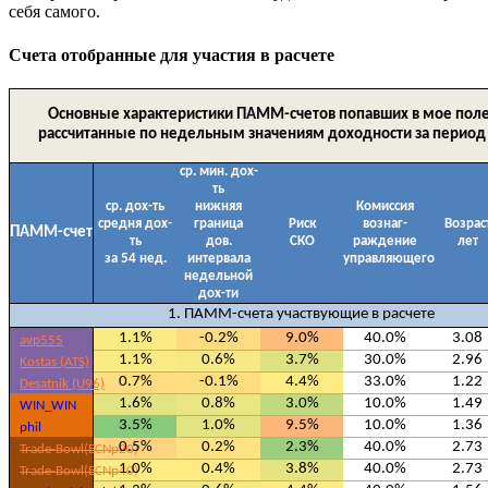
себя самого.
Счета отобранные для участия в расчете
Основные характеристики ПАММ-счетов попавших в мое поле
рассчитанные по недельным значениям доходности за период
ср. мин. дох-
ть
ср. дох-ть
нижняя
Комисcия
средня дох-
граница
Риск
вознаг-
Возрас
ПАММ-счет
ть
дов.
СКО
раждение
лет
за 54 нед.
интервала
управляющего
недельной
дох-ти
1. ПАММ-счета участвующие в расчете
1.1%
-0.2%
9.0%
40.0%
3.08
avp555
1.1%
0.6%
3.7%
30.0%
2.96
Kostas (ATS)
0.7%
-0.1%
4.4%
33.0%
1.22
Desatnik (U96)
1.6%
0.8%
3.0%
10.0%
1.49
WIN_WIN
3.5%
1.0%
9.5%
10.0%
1.36
phil
0.5%
0.2%
2.3%
40.0%
2.73
Trade-Bowl(ECNp20)
1.0%
0.4%
3.8%
40.0%
2.73
Trade-Bowl(ECNp40)