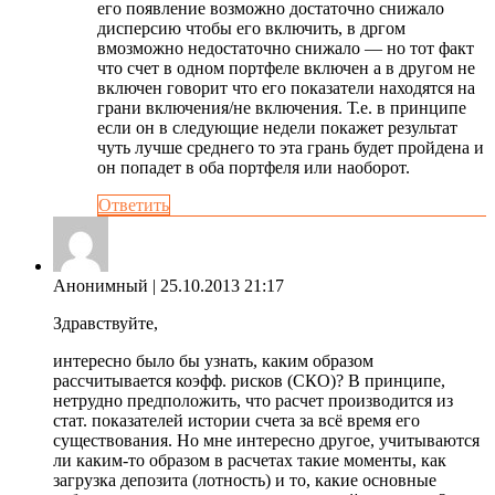
его появление возможно достаточно снижало
дисперсию чтобы его включить, в дргом
вмозможно недостаточно снижало — но тот факт
что счет в одном портфеле включен а в другом не
включен говорит что его показатели находятся на
грани включения/не включения. Т.е. в принципе
если он в следующие недели покажет результат
чуть лучше среднего то эта грань будет пройдена и
он попадет в оба портфеля или наоборот.
Ответить
Анонимный
| 25.10.2013 21:17
Здравствуйте,
интересно было бы узнать, каким образом
рассчитывается коэфф. рисков (СКО)? В принципе,
нетрудно предположить, что расчет производится из
стат. показателей истории счета за всё время его
существования. Но мне интересно другое, учитываются
ли каким-то образом в расчетах такие моменты, как
загрузка депозита (лотность) и то, какие основные