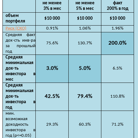
не менее
не менее
факт
3% в мес
5% в мес
200% в год
объем
$10 000
$10 000
$10 000
портфеля
Риск (СКО)
0.91%
1.06%
1.96%
Средняя факт
дох-сть инв-ра
200.0%
75.6%
130.7%
за прошлый
год
Средняя
минимальная
3.0%
5.0%
дох-ть
6.5%
инвестора в
мес
Средняя
минимальная
42.5%
79.4%
дох-ть
110.8%
инвестора в
год
мин.
возможная
доходность
29.3%
60.3%
71.2%
инвестора в
год (p<=0.05)