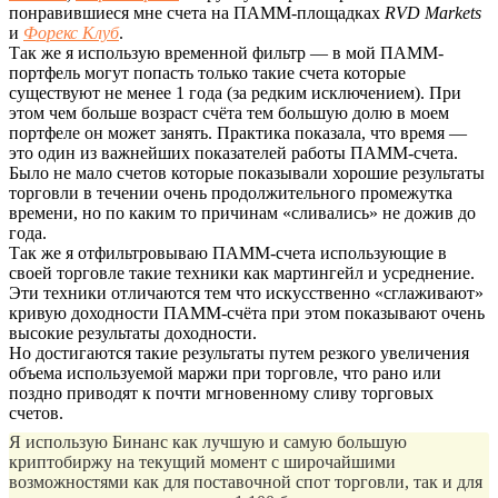
понравившиеся мне счета на ПАММ-площадках
RVD Markets
и
Форекс Клуб
.
Так же я использую временной фильтр — в мой ПАММ-
портфель могут попасть только такие счета которые
существуют не менее 1 года (за редким исключением). При
этом чем больше возраст счёта тем большую долю в моем
портфеле он может занять. Практика показала, что время —
это один из важнейших показателей работы ПАММ-счета.
Было не мало счетов которые показывали хорошие результаты
торговли в течении очень продолжительного промежутка
времени, но по каким то причинам «сливались» не дожив до
года.
Так же я отфильтровываю ПАММ-счета использующие в
своей торговле такие техники как мартингейл и усреднение.
Эти техники отличаются тем что искусственно «сглаживают»
кривую доходности ПАММ-счёта при этом показывают очень
высокие результаты доходности.
Но достигаются такие результаты путем резкого увеличения
объема используемой маржи при торговле, что рано или
поздно приводят к почти мгновенному сливу торговых
счетов.
Я использую Бинанс как лучшую и самую большую
криптобиржу на текущий момент с широчайшими
возможностями как для поставочной спот торговли, так и для