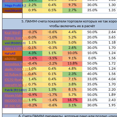
anclbob (hedge)
2.2%
0.4%
9.7%
30.0%
1.30
Mega Profit 4.2
0.9%
0.5%
2.7%
35.0%
1.35
msts(WanSF)
5. ПАММ-счета показатели торговли которых не так хор
чтобы включить их в расчёт
-0.2%
-0.6%
4.4%
50.0%
2.64
Koal (third)
0.0%
-1.0%
5.2%
20.0%
3.65
Petrov_Ivan (USD)
1.1%
0.5%
5.0%
50.0%
1.18
vml (ft500523)
0.1%
-0.3%
2.6%
30.0%
1.70
Valery S (ATS#3-Risky)
4.3%
1.1%
10.0%
10.0%
1.24
HaFoAll
-1.6%
-3.5%
9.1%
0.0%
1.56
nik(Alfa)
-0.4%
-2.2%
13.8%
50.0%
1.72
Asmodeux (MA_T)
1.0%
0.4%
4.8%
50.0%
1.24
abeiks (MACD 2012)
0.4%
0.1%
2.3%
40.0%
1.56
l2l (follow the trend)
1.4%
0.4%
7.1%
33.0%
4.04
ETC70 (Rugia)
0.7%
0.1%
3.8%
35.0%
1.70
morozFX (gbp s)
2.1%
1.3%
8.1%
50.0%
2.20
Patrik (ft11402)
-0.9%
-1.7%
5.7%
50.0%
1.89
Money Maker
1.9%
-1.4%
16.7%
33.0%
2.43
FRODDO (Frodo)
-0.2%
-0.6%
3.1%
30.0%
1.95
DF-500 (DF-500)
6. Счета ПАММ-пирамиды, которые рано или поздно «руш