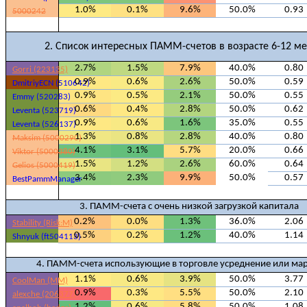
1.0%
0.1%
9.6%
50.0%
0.93
5000242
2. Список интересных ПАММ-счетов в возрасте 6-12 м
2.7%
1.5%
7.9%
40.0%
0.80
Gorri (223135)
0.9%
0.6%
2.6%
50.0%
0.59
DmitriyECN (510642)
0.9%
0.5%
2.1%
50.0%
0.55
Emmy (520283)
0.6%
0.4%
2.8%
50.0%
0.62
Leventa (523719)
0.9%
0.6%
1.6%
35.0%
0.55
Leventa (526137)
1.3%
0.8%
2.8%
40.0%
0.80
Maksim (5000290)
4.1%
3.1%
5.7%
20.0%
0.66
Viktor (5000380)
1.5%
1.2%
2.6%
60.0%
0.64
Gelios (5000419)
3.4%
2.3%
9.9%
50.0%
0.57
BestPammManager
3. ПАММ-счета с очень низкой загрузкой капитала
0.2%
0.0%
1.3%
36.0%
2.06
Stability (Risk:M)
0.5%
0.2%
1.2%
40.0%
1.14
Shnyuk (ft504113)
4. ПАММ-счета использующие в торговле усреднение или ма
1.1%
0.6%
3.9%
50.0%
3.77
CoolMan (MM)
0.9%
0.3%
5.5%
50.0%
2.10
alexche (206377)
1.2%
0.6%
5.8%
50.0%
1.08