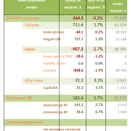
Инвестиционные
Доход за
Дох-ть за
конец
активы
неделю, $
неделю, %
недели, $
ПАММ-системы
-164.5
-0.2%
73 545
FXOpen
711.6
1.7%
43 729
DmitriyECNx2
-46.1
-0.2%
28 581
MegaProfit
757.7
5.3%
15 148
Alpari
-907.2
-2.7%
28 785
Freya (alp311780)
-58.6
-1.4%
0
Stability Turbo
0.0
0.0%
0
GG0304
-848.6
-2.9%
28 785
Alfa-Forex
31.2
3.1%
1 031
CapitalEA
31.2
3.1%
1 031
Реальное ДУ
181.6
1.7%
10 572
реальное ду #1
145.2
2.7%
5 572
реальное ду #2
36.4
0.7%
5 000
Автокопирование
нет активных проектов