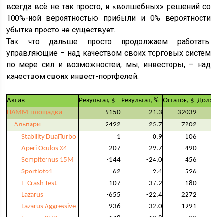
всегда всё не так просто, и «волшебных» решений со
100%-ной вероятностью прибыли и 0% вероятности
убытка просто не существует.
Так что дальше просто продолжаем работать:
управляющие – над качеством своих торговых систем
по мере сил и возможностей, мы, инвесторы, – над
качеством своих инвест-портфелей.
Актив
Результат, $
Результат, %
Остаток, $
Доля,
ПАММ-площадки
-9150
-21.3
32039
Альпари
-2492
-25.7
7202
Stability DualTurbo
1
0.9
106
Aperi Oculos X4
-207
-29.7
490
Sempiternus 15M
-144
-24.0
456
Sportloto1
-62
-9.4
596
F-Crash Test
-107
-37.2
180
Lazarus
-655
-22.4
2272
Lazarus Aggressive
-936
-32.0
1991