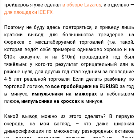
трейдеров я уже сделал
в обзоре Lazarus
, и отдельно —
для площадки ICE FX
.
Поэтому не буду здесь повторяться, и приведу лишь
краткий вывод: для большинства трейдеров на
Форексе с масштабируемой торговлей (т.е. такой,
которая ведёт себя примерно одинаково хорошо и на
$10к аккаунте, и на $10m) прошедший год был
тяжёлым: у кого-то результат отрицательный или в
районе нуля, для других год стал худшим за последние
4-5 лет реальной торговли. Если делать разбивку по
торговой логике, то
все пробойщики на EURUSD
за год
в минусе,
импульсники на мажорах
в небольшом
плюсе,
импульсники на кроссах
в минусе.
Какой вывод можно из этого сделать? В первую
очередь, на мой взгляд, – что даже широкая
диверсификация по множеству разнородных активов