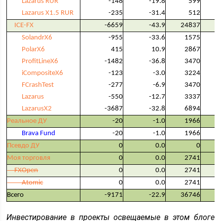
Lazarus RUR
-148
-19.8
599
Lazarus X1.5 RUR
-235
-31.4
512
ICE-FX
-6659
-43.9
24837
SolandrX6
-955
-33.6
1575
PolarX6
415
10.9
2867
ProfitLineX6
-1482
-36.8
3470
iCompositeX6
-123
-3.0
3224
FCrashTest
-277
-6.9
3470
Lazarus
-550
-12.7
3337
LazarusX2
-3687
-32.8
6894
Реальное ДУ
-20
-1.0
1966
Brava Fund
-20
-1.0
1966
Псевдо ДУ
0
0.0
0
Моя торговля
0
0.0
2741
FXOpen
0
0.0
2741
Atomic
0
0.0
2741
Всего
-9171
-22.9
36746
Инвестирование в проекты освещаемые в этом блоге