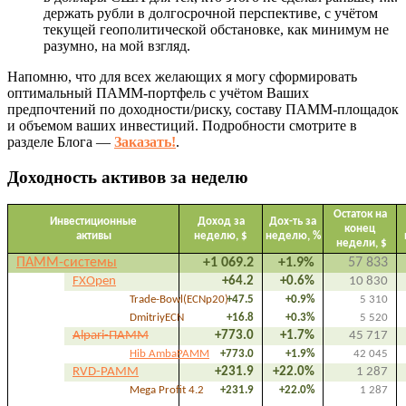
держать рубли в долгосрочной перспективе, с учётом
текущей геополитической обстановке, как минимум не
разумно, на мой взгляд.
Напомню, что для всех желающих я могу сформировать
оптимальный ПАММ-портфель с учётом Ваших
предпочтений по доходности/риску, составу ПАММ-площадок
и объемом ваших инвестиций. Подробности смотрите в
разделе Блога —
Заказать!
.
Доходность активов за неделю
Остаток на
Инвестиционные
Доход за
Дох-ть за
конец
активы
неделю, $
неделю, %
недели, $
ПАММ-системы
+1 069.2
+1.9%
57 833
FXOpen
+64.2
+0.6%
10 830
Trade-Bowl(ECNp20)
+47.5
+0.9%
5 310
DmitriyECN
+16.8
+0.3%
5 520
Alpari-ПАММ
+773.0
+1.7%
45 717
Hib AmbaPAMM
+773.0
+1.9%
42 045
RVD-PAMM
+231.9
+22.0%
1 287
Mega Profit 4.2
+231.9
+22.0%
1 287