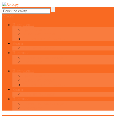
fb
tw
vk
Интерактив
Графики онлайн
Котировки онлайн
Экономический календарь
Блоги
Завести свой блог
Полезное
Последние комментарии
Все статьи
Интерактив
Графики онлайн
Котировки онлайн
Экономический календарь
Блоги
Завести свой блог
Полезное
Последние комментарии
Все статьи