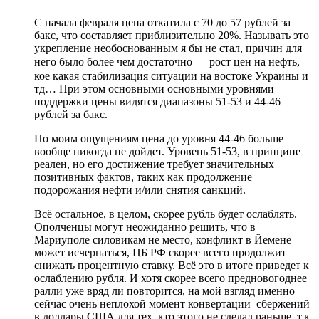
С начала февраля цена откатила с 70 до 57 рублей за
бакс, что составляет приблизительно 20%. Называть это
укрепление необоснованным я бы не стал, причин для
него было более чем достаточно — рост цен на нефть,
кое какая стабилизация ситуации на востоке Украины и
тд… При этом основными основными уровнями
поддержки цены видятся диапазоны 51-53 и 44-46
рублей за бакс.
По моим ощущениям цена до уровня 44-46 больше
вообще никогда не дойдет. Уровень 51-53, в принципе
реален, но его достижение требует значительных
позитивных фактов, таких как продолжение
подорожания нефти и/или снятия санкций.
Всё остальное, в целом, скорее рубль будет ослаблять.
Ополченцы могут неожиданно решить, что в
Мариуполе силовикам не место, конфликт в Йемене
может исчерпаться, ЦБ РФ скорее всего продолжит
снижать процентную ставку. Всё это в итоге приведет к
ослаблению рубля. И хотя скорее всего предновогоднее
ралли уже вряд ли повторится, на мой взгляд именно
сейчас очень неплохой момент конвертации сбержений
в доллары США для тех, кто этого не сделал раньше, т.к.