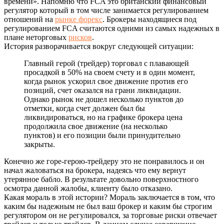
времени». Напомню что FCA это британский финансовый
регулятор который в том числе занимается регулированием
отношений на
рынке форекс
. Брокеры находящиеся под
регулированием FCA считаются одними из самых надежных в
плане неторговых
рисков
.
История разворачивается вокруг следующей ситуации:
Главный герой (трейдер) торговал с плавающей
просадкой в 50% на своем счету и в один момент,
когда рынок ускорил свое движение против его
позиций, счет оказался на грани ликвидации.
Однако рынок не дошел несколько пунктов до
отметки, когда счет должен был бы
ликвидироваться, но на графике брокера цена
продолжила свое движение (на несколько
пунктов) и его позиции были принудительно
закрыты.
Конечно же горе-герою-трейдеру это не понравилось и он
начал жаловаться на брокера, надеясь что ему вернут
утерянное бабло. В результате довольно поверхностного
осмотра данной жалобы, клиенту было отказано.
Какая мораль в этой истории? Мораль заключается в том, что
каким бы надежным не был ваш брокер и каким бы строгим
регулятором он не регулировался, за торговые риски отвечает