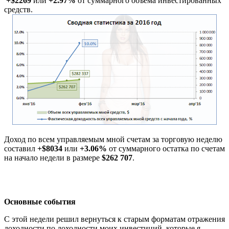
+$
2269
или
+
2.97
%
от суммарного объема инвестированных
средств.
Доход по всем управляемым мной счетам за торговую неделю
составил
+$
8034
или
+3.06%
от суммарного остатка по счетам
на начало недели в размере
$262 707
.
Основные события
С этой недели решил вернуться к старым форматам отражения
доходности по доходности моих инвестиций, которые я