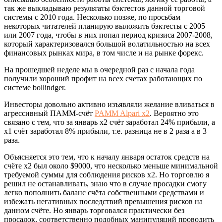
так же выкладываю результаты бэктестов данной торговой
системы с 2010 года. Несколько позже, по просьбам
некоторых читателей планирую выложить бэктесты с 2005
или 2007 года, чтобы в них попал период кризиса 2007-2008,
который характеризовался большой волатильностью на всех
финансовых рынках мира, в том числе и на рынке форекс.
На прошедшей неделе мы в очередной раз с начала года
получили хороший профит на всех счетах работающих по
системе bollindger.
Инвесторы довольно активно изъявляли желание вливаться в
агрессивный ПАММ-счёт
PAMM Alpari x2
. Вероятно это
связано с тем, что за январь х2 счёт заработал 24% прибыли, а
х1 счёт заработал 8% прибыли, т.е. разница не в 2 раза а в 3
раза.
Объясняется это тем, что к началу января остаток средств на
счёте х2 был около $9000, что несколько меньше минимальной
требуемой суммы для соблюдения рисков х2. Но торговлю я
решил не останавливать, знаю что в случае просадки смогу
легко пополнить баланс счёта собственными средствами и
избежать негативных последствий превышения рисков на
данном счёте. Но январь торговался практически без
просадок, соответственно подобных манипуляций проводить