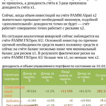
не пришлось, а доходность счёта в 3 раза превзошла
доходность счёта х1.
Сейчас, когда объем инвестиций на счёте PAMM Alpari x2
значительно превышает необходимый минимум, подобной
«дополнительной» доходности точно не будет — счёт
работает совершенно точно работает с рисками х2.
Но ситуация аналогичная январской сейчас наблюдается на
счёте PAMM FXOpen AU. Основной инвестор по причине
срочной необходимости средств вывел половину средств и
сейчас на счёте баланс несколько ниже чем минимальный
баланс для рисков х1. В результате фактические риски на
счёте PAMM FXOpen AU больше чем х1, но меньше чем х2.
доходность и объем управляемого портфеля по состоянию на 01.02
Ввод/
Доход за
Доход за
Доход за
Структура
вывод за
Остато
неделю,
неделю,
историю,
неделю,
$
портфеля
$
%
$
$
Управляемые
мной
+8 034
+3.1%
+11 596
+61 674
282 3
счета
bollindger 2
+2 269
+3.0%
+0
+29 892
78 
Пул счетов в прямом ДУ
+428
+1.1%
+7 827
+1 629
42 