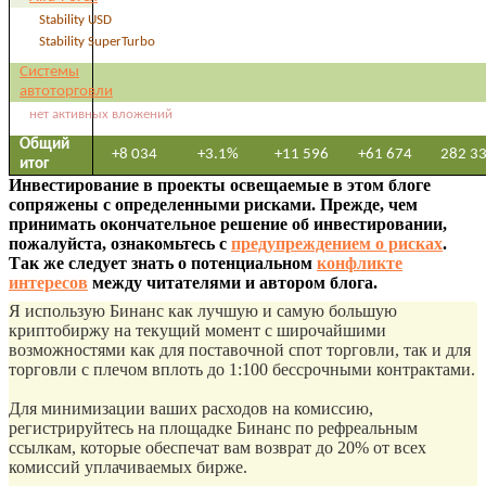
Stability USD
Stability SuperTurbo
Системы
автоторговли
нет активных вложений
Общий
+8 034
+3.1%
+11 596
+61 674
282 3
итог
Инвестирование в проекты освещаемые в этом блоге
сопряжены с определенными рисками. Прежде, чем
принимать окончательное решение об инвестировании,
пожалуйста, ознакомьтесь с
предупреждением о рисках
.
Так же следует знать о потенциальном
конфликте
интересов
между читателями и автором блога.
Я использую Бинанс как лучшую и самую большую
криптобиржу на текущий момент с широчайшими
возможностями как для поставочной спот торговли, так и для
торговли с плечом вплоть до 1:100 бессрочными контрактами.
Для минимизации ваших расходов на комиссию,
регистрируйтесь на площадке Бинанс по рефреальным
ссылкам, которые обеспечат вам возврат до 20% от всех
комиссий уплачиваемых бирже.