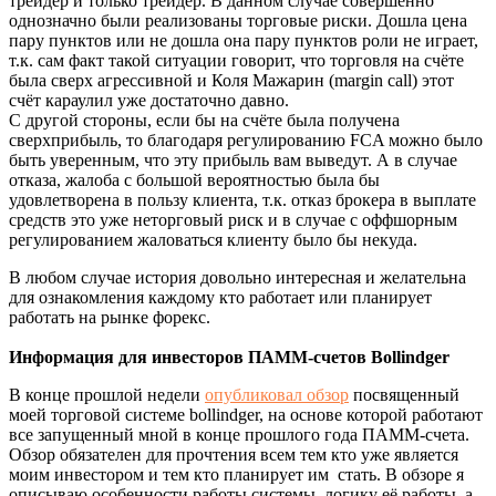
трейдер и только трейдер. В данном случае совершенно
однозначно были реализованы торговые риски. Дошла цена
пару пунктов или не дошла она пару пунктов роли не играет,
т.к. сам факт такой ситуации говорит, что торговля на счёте
была сверх агрессивной и Коля Мажарин (margin call) этот
счёт караулил уже достаточно давно.
С другой стороны, если бы на счёте была получена
сверхприбыль, то благодаря регулированию FCA можно было
быть уверенным, что эту прибыль вам выведут. А в случае
отказа, жалоба с большой вероятностью была бы
удовлетворена в пользу клиента, т.к. отказ брокера в выплате
средств это уже неторговый риск и в случае с оффшорным
регулированием жаловаться клиенту было бы некуда.
В любом случае история довольно интересная и желательна
для ознакомления каждому кто работает или планирует
работать на рынке форекс.
Информация для инвесторов ПАММ-счетов Bollindger
В конце прошлой недели
опубликовал обзор
посвященный
моей торговой системе bollindger, на основе которой работают
все запущенный мной в конце прошлого года ПАММ-счета.
Обзор обязателен для прочтения всем тем кто уже является
моим инвестором и тем кто планирует им стать. В обзоре я
описываю особенности работы системы, логику её работы, а