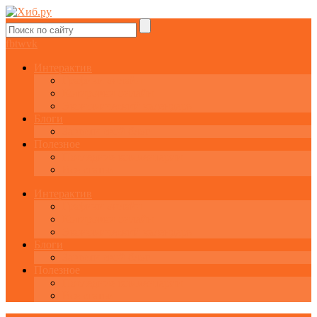
fb
tw
vk
Интерактив
Графики онлайн
Котировки онлайн
Экономический календарь
Блоги
Завести свой блог
Полезное
Последние комментарии
Все статьи
Интерактив
Графики онлайн
Котировки онлайн
Экономический календарь
Блоги
Завести свой блог
Полезное
Последние комментарии
Все статьи