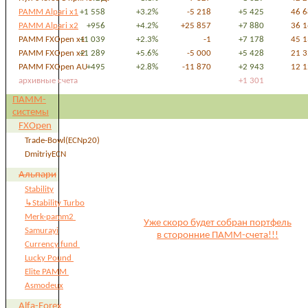
PAMM Alpari x1
+1 558
+3.2%
-5 218
+5 425
46 
PAMM Alpari x2
+956
+4.2%
+25 857
+7 880
36 
PAMM FXOpen x1
+1 039
+2.3%
-1
+7 178
45 
PAMM FXOpen x2
+1 289
+5.6%
-5 000
+5 428
21 
PAMM FXOpen AU
+495
+2.8%
-11 870
+2 943
12 
архивные счета
+1 301
ПАММ-
системы
FXOpen
Trade-Bowl(ECNp20)
DmitriyECN
Альпари
Stability
↳Stability Turbo
Merk-pamm2
Уже скоро будет собран портфель
Samurayi
в сторонние ПАММ-счета!!!
Currency fund
Lucky Pound
Elite PAMM
Asmodeux
Alfa-Forex