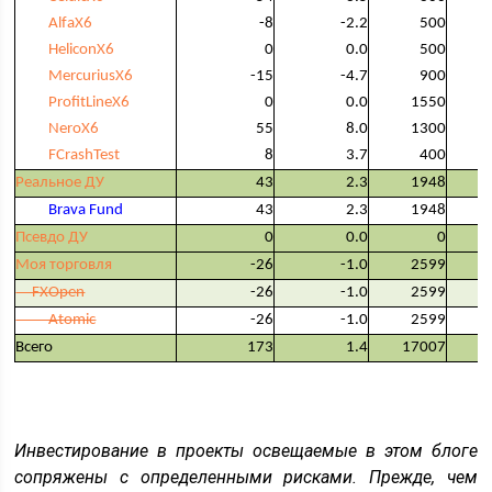
AlfaX6
-8
-2.2
500
HeliconX6
0
0.0
500
MercuriusX6
-15
-4.7
900
ProfitLineX6
0
0.0
1550
NeroX6
55
8.0
1300
FCrashTest
8
3.7
400
Реальное ДУ
43
2.3
1948
Brava Fund
43
2.3
1948
Псевдо ДУ
0
0.0
0
Моя торговля
-26
-1.0
2599
FXOpen
-26
-1.0
2599
Atomic
-26
-1.0
2599
Всего
173
1.4
17007
Инвестирование в проекты освещаемые в этом блоге
сопряжены с определенными рисками. Прежде, чем