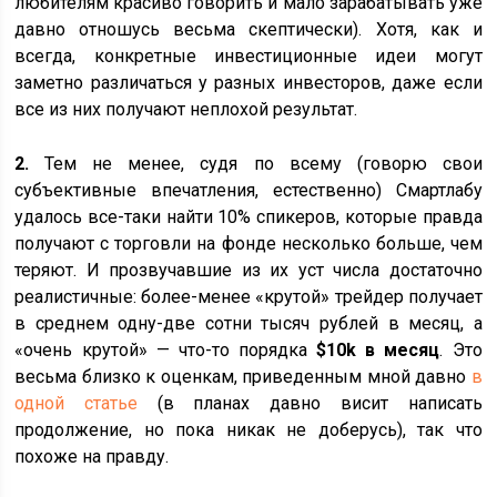
любителям красиво говорить и мало зарабатывать уже
давно отношусь весьма скептически). Хотя, как и
всегда, конкретные инвестиционные идеи могут
заметно различаться у разных инвесторов, даже если
все из них получают неплохой результат.
2.
Тем не менее, судя по всему (говорю свои
субъективные впечатления, естественно) Смартлабу
удалось все-таки найти 10% спикеров, которые правда
получают с торговли на фонде несколько больше, чем
теряют. И прозвучавшие из их уст числа достаточно
реалистичные: более-менее «крутой» трейдер получает
в среднем одну-две сотни тысяч рублей в месяц, а
«очень крутой» — что-то порядка
$10k в месяц
. Это
весьма близко к оценкам, приведенным мной давно
в
одной статье
(в планах давно висит написать
продолжение, но пока никак не доберусь), так что
похоже на правду.