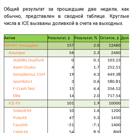
Общий результат за прошедшие две недели, как
обычно, представлен в сводной таблице. Круглые
числа в ICE вызваны доливкой в счета на выходных.
Актив
Результат, $
Результат, %
Остаток, $
Доля,
ПАММ-площадки
157
2.0
12460
Альпари
56
2.3
2460
Stability DualTurb
0
0.1
103.23
Aperi Oculos
4
1.7
252.51
Sempiternus 15M
19
4.3
449.38
Sportloto1
3
0.6
580.81
F-Crash Test
15
4.4
356.52
Elite
14
2.0
717.54
ICE-FX
101
1.9
10000
SolandrX6
10
1.6
1200
PolarX6
47
5.3
1450
FaustX6
-51
-7.1
1400
CeldicX6
54
8.5
800