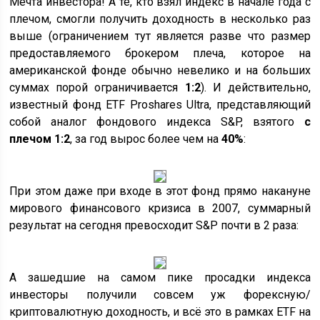
Мечта инвестора! А те, кто взял индекс в начале года с
плечом, смогли получить доходность в несколько раз
выше (ограничением тут является разве что размер
предоставляемого брокером плеча, которое на
американской фонде обычно невелико и на больших
суммах порой ограничивается
1:2
). И действительно,
известный фонд ETF Proshares Ultra, представляющий
собой аналог фондового индекса S&P, взятого
с
плечом 1:2
, за год вырос более чем на
40%
:
При этом даже при входе в этот фонд прямо накануне
мирового финансового кризиса в 2007, суммарный
результат на сегодня превосходит S&P почти в 2 раза:
А зашедшие на самом пике просадки индекса
инвесторы получили совсем уж форексную/
криптовалютную доходность, и всё это в рамках ETF на