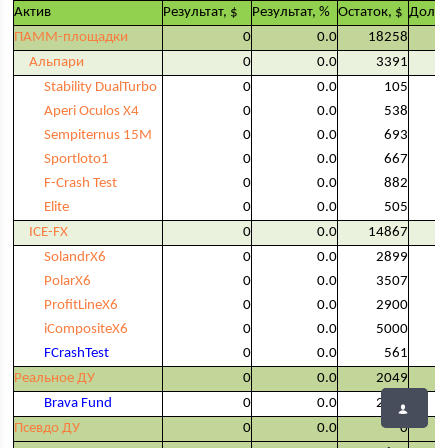
Актив
Результат, $
Результат, %
Остаток, $
Доля,
ПАММ-площадки
0
0.0
18258
Альпари
0
0.0
3391
Stability DualTurbo
0
0.0
105
Aperi Oculos X4
0
0.0
538
Sempiternus 15M
0
0.0
693
Sportloto1
0
0.0
667
F-Crash Test
0
0.0
882
Elite
0
0.0
505
ICE-FX
0
0.0
14867
SolandrX6
0
0.0
2899
PolarX6
0
0.0
3507
ProfitLineX6
0
0.0
2900
iCompositeX6
0
0.0
5000
FCrashTest
0
0.0
561
Реальное ДУ
0
0.0
2049
Brava Fund
0
0.0
2049
Псевдо ДУ
0
0.0
0