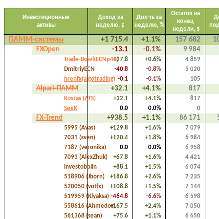
Остаток на
Инвестиционные
Доход за
Дох-ть за
Д
конец
активы
неделю, $
неделю, %
по
недели, $
ПАММ-системы
+1 715.4
+1.1%
157 682
1
FXOpen
-13.1
-0.1%
9 984
Trade-Bowl(ECNp40)
+27.8
+0.6%
4 859
DmitriyECN
-40.8
-0.8%
5 020
hrenfx(algotrading)
-0.1
-0.1%
105
Alpari-ПАММ
+32.1
+4.1%
817
Kostas (ATS)
+32.1
+4.1%
817
SeeK
0.0
0.0%
0
FX-Trend
+938.5
+1.1%
86 171
5995 (Avas)
+129.8
+1.6%
7 079
7031 (sven)
+120.4
+1.8%
6 984
7187 (veronika)
0.0
0.0%
6 958
7093 (AlexZhuk)
+67.8
+1.6%
4 421
investobolin
+88.1
+1.5%
6 074
518906 (Jborn)
+186.8
+2.6%
7 235
520050 (votfx)
+108.8
+1.5%
7 144
519959 (Klyaksa)
-464.8
-6.6%
6 598
558616 (Ahmedos)
+167.5
+2.4%
7 050
561368 (sean)
+75.6
+1.1%
6 650