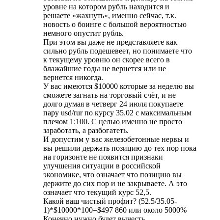
уровне на котором рубль находится и
решаете «жахнуть», именно сейчас, т.к.
новость о боинге с большой вероятностью
немного опустит рубль.
При этом вы даже не представляете как
сильно рубль подешевеет, но понимаете что
к текущему уровню он скорее всего в
блажайшие годы не вернется или не
вернется никогда.
У вас имеются $10000 которые за неделю вы
сможете загнать на торговый счёт, и не
долго думая в четверг 24 июля покупаете
пару usd/rur по курсу 35.02 с максимальным
плечом 1:100. С целью именно не просто
заработать, а разбогатеть.
И допустим у вас железобетонные нервы и
вы решили держать позицию до тех пор пока
на горизонте не появится признаки
улучшения ситуации в российской
экономике, что означает что позицию вы
держите до сих пор и не закрываете. А это
означает что текущий курс 52,5.
Какой ваш чистый профит? (52.5/35.05-
1)*$10000*100=$497 860 или около 5000%
Конечно нужно будет вычесть