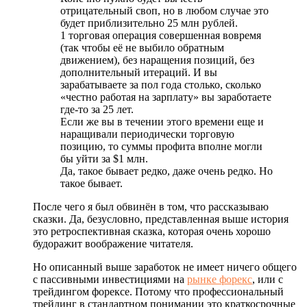
отрицательный своп, но в любом случае это
будет приблизительно 25 млн рублей.
1 торговая операция совершенная вовремя
(так чтобы её не выбило обратным
движением), без наращения позиций, без
дополнительный итераций. И вы
зарабатываете за пол года столько, сколько
«честно работая на зарплату» вы заработаете
где-то за 25 лет.
Если же вы в течении этого времени еще и
наращивали периодически торговую
позицию, то суммы профита вполне могли
бы уйти за $1 млн.
Да, такое бывает редко, даже очень редко. Но
такое бывает.
После чего я был обвинён в том, что рассказываю
сказки. Да, безусловно, представленная выше история
это ретроспективная сказка, которая очень хорошо
будоражит воображение читателя.
Но описанный выше заработок не имеет ничего общего
с пассивными инвестициями на
рынке форекс
, или с
трейдингом форексе. Потому что профессиональный
трейдинг в стандартном понимании это краткосрочные