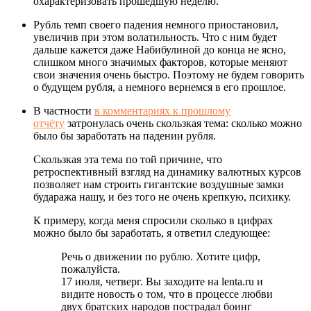
охарактеризовать прошедшую неделю.
Рубль темп своего падения немного приостановил,
увеличив при этом волатильность. Что с ним будет
дальше кажется даже Набибулиной до конца не ясно,
слишком много значимых факторов, которые меняют
свои значения очень быстро. Поэтому не будем говорить
о будущем рубля, а немного вернемся в его прошлое.
В частности
в комментариях к прошлому
отчёту
затронулась очень скользкая тема: сколько можно
было бы заработать на падении рубля.
Скользкая эта тема по той причине, что
ретроспективный взгляд на динамику валютных курсов
позволяет нам строить гигантские воздушные замки
будаража нашу, и без того не очень крепкую, психику.
К примеру, когда меня спросили сколько в цифрах
можно было бы заработать, я ответил следующее:
Речь о движении по рублю. Хотите цифр,
пожалуйста.
17 июля, четверг. Вы заходите на lenta.ru и
видите новость о том, что в процессе любви
двух братских народов пострадал боинг