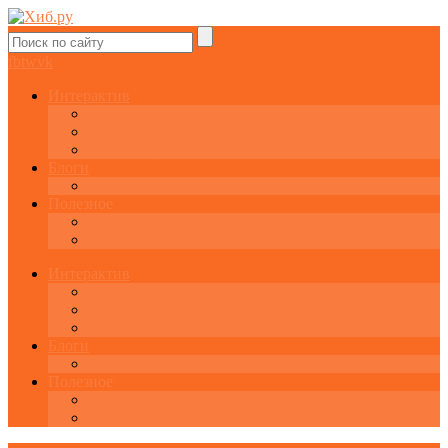
fb
tw
vk
Интерактив
Графики онлайн
Котировки онлайн
Экономический календарь
Блоги
Завести свой блог
Полезное
Последние комментарии
Все статьи
Интерактив
Графики онлайн
Котировки онлайн
Экономический календарь
Блоги
Завести свой блог
Полезное
Последние комментарии
Все статьи