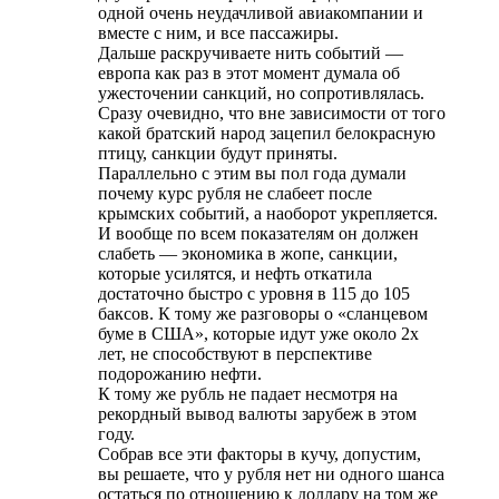
одной очень неудачливой авиакомпании и
вместе с ним, и все пассажиры.
Дальше раскручиваете нить событий —
европа как раз в этот момент думала об
ужесточении санкций, но сопротивлялась.
Сразу очевидно, что вне зависимости от того
какой братский народ зацепил белокрасную
птицу, санкции будут приняты.
Параллельно с этим вы пол года думали
почему курс рубля не слабеет после
крымских событий, а наоборот укрепляется.
И вообще по всем показателям он должен
слабеть — экономика в жопе, санкции,
которые усилятся, и нефть откатила
достаточно быстро с уровня в 115 до 105
баксов. К тому же разговоры о «сланцевом
буме в США», которые идут уже около 2х
лет, не способствуют в перспективе
подорожанию нефти.
К тому же рубль не падает несмотря на
рекордный вывод валюты зарубеж в этом
году.
Собрав все эти факторы в кучу, допустим,
вы решаете, что у рубля нет ни одного шанса
остаться по отношению к доллару на том же