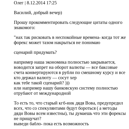
Олег
| 8.12.2014 17:25
Василий, добрый вечер)
Прошу прокомментировать следующие цитаты одного
знакомого:
"нах так рисковать в неспокойные времена- когда тот же
форекс может тазом накрыться не понимаю
сценарий придумать?
например наша экономика полностью закрывается,
воводится запрет на оборот валюты — все баксовые
счета конвертируются в рубли по смешному курсу и все
кто держал валюту — сосут хер
как тебе такой сценарий? )))
или например нашу банковскую систему полностью
отрубают от международной
То есть то, что старый кгб-ник дядя Вова, предупредил
всех, что со спекулянтами будут бороться ( а методы
дяди Вовы всем известны), ты думаешь что эти форексы
не прищучат?
выведи бабло- пока есть возможность