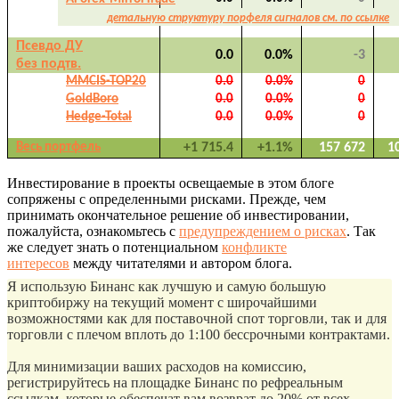
детальную структуру порфеля сигналов см. по ссылке
Псевдо ДУ
0.0
0.0%
-3
без подтв.
MMCIS-TOP20
0.0
0.0%
0
GoldBoro
0.0
0.0%
0
Hedge-Total
0.0
0.0%
0
Весь портфель
+1 715.4
+1.1%
157 672
1
Инвестирование в проекты освещаемые в этом блоге
сопряжены с определенными рисками. Прежде, чем
принимать окончательное решение об инвестировании,
пожалуйста, ознакомьтесь с
предупреждением о рисках
. Так
же следует знать о потенциальном
конфликте
интересов
между читателями и автором блога.
Я использую Бинанс как лучшую и самую большую
криптобиржу на текущий момент с широчайшими
возможностями как для поставочной спот торговли, так и для
торговли с плечом вплоть до 1:100 бессрочными контрактами.
Для минимизации ваших расходов на комиссию,
регистрируйтесь на площадке Бинанс по рефреальным
ссылкам, которые обеспечат вам возврат до 20% от всех