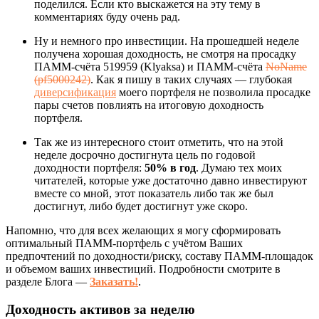
поделился. Если кто выскажется на эту тему в
комментариях буду очень рад.
Ну и немного про инвестиции. На прошедшей неделе
получена хорошая доходность, не смотря на просадку
ПАММ-счёта 519959 (Klyaksa) и ПАММ-счёта
NoName
(pf5000242)
. Как я пишу в таких случаях — глубокая
диверсификация
моего портфеля не позволила просадке
пары счетов повлиять на итоговую доходность
портфеля.
Так же из интересного стоит отметить, что на этой
неделе досрочно достигнута цель по годовой
доходности портфеля:
50% в год
. Думаю тех моих
читателей, которые уже достаточно давно инвестируют
вместе со мной, этот показатель либо так же был
достигнут, либо будет достигнут уже скоро.
Напомню, что для всех желающих я могу сформировать
оптимальный ПАММ-портфель с учётом Ваших
предпочтений по доходности/риску, составу ПАММ-площадок
и объемом ваших инвестиций. Подробности смотрите в
разделе Блога —
Заказать!
.
Доходность активов за неделю