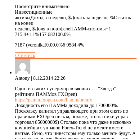
Посмотрите внимательно
Инвестиционные
активыДоход за неделю, $Дох-ть за неделю, %Остаток
на конец
недели, $Доля в портфелеПАММ-системы+1
715.4+1.1%157 682100.0%
7187 (veronika)0.00.0%6 9584.4%
Ответить
Antony
| 8.12.2014 22:26
Один из таких супер-управляющих — "Звезда"
рейтинга ПАММов FXOpen)
https://pamm.fxopen.com/Pamm/hrenfx
Доходность его ПАММа доходила до 1700000%.
Поскольку капитал управляющего при этом снять по
правилам FXOpen нельзя, похоже, что на пике управ
торговал 85000000$) Столько пока что даже несколько
крупнейших управов Forex-Trend не имеют вместе
взятые. Ясно, что инвесторы ему только мешать будут. А
уж сколько он заработал денег на своих счетах — это