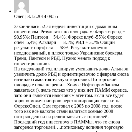
Олег
| 8.12.2014 09:55
Закончилась 52-ая неделя инвестиций с домашним
инвестором. Результаты по площадкам: Форекстренд +
98,95%; Пантеон + 54,4%; Форекс клуб -55%; Форекс
опен -5,4%; Альпари — 8,1%; РВД + 3,7% Общий
результат портфеля — 58%. Результат конечно
неоднозначный, в плюсе только Украинские брокеры,
Тренд, Пантеон и РВД. Нужно менять подход к
инвестированию.
На следующий год планирую уменьшить долю Альпари,
увеличить долю РВД и ориентировочно с февраля снова
начинаю самостоятельную торговлю. По торговой
площадке пока не решил. Хочу с Нефтепромбанком
завязаться (), жаль только что у них нет ПАММ сервиса,
зато они являются налоговым агентом. Если все будет
хорошо может настрою через копировщик сделки на
ФорексОпен. Сам торговал с 2005 по 2008 год, после
того как все валюты стали валиться осенью 2008
потерял депозит и решил завязать с торговлей.
Последний год инвестируя в ПАММы, что то снова
загорелся торговлей….потихоньку допилил торговую