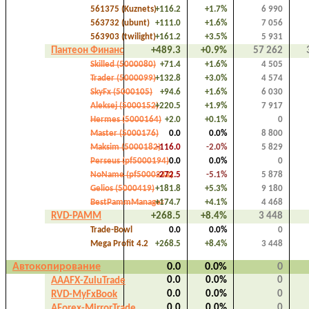
561375 (Kuznets)
+116.2
+1.7%
6 990
563732 (ubunt)
+111.0
+1.6%
7 056
563903 (twilight)
+161.2
+3.5%
5 931
Пантеон Финанс
+489.3
+0.9%
57 262
Skilled (5000080)
+71.4
+1.6%
4 505
Trader (5000099)
+132.8
+3.0%
4 574
SkyFx (5000105)
+94.6
+1.6%
6 030
Aleksej (5000152)
+220.5
+1.9%
7 917
Hermes (5000164)
+2.0
+0.1%
0
Master (5000176)
0.0
0.0%
8 800
Maksim (5000182)
-116.0
-2.0%
5 829
Perseus (pf5000194)
0.0
0.0%
0
NoName (pf5000242)
-272.5
-5.1%
5 878
Gelios (5000419)
+181.8
+5.3%
9 180
BestPammManager
+174.7
+4.1%
4 468
RVD-PAMM
+268.5
+8.4%
3 448
Trade-Bowl
0.0
0.0%
0
Mega Profit 4.2
+268.5
+8.4%
3 448
Автокопирование
0.0
0.0%
0
0.0
0.0%
0
AAAFX-ZuluTrade
0.0
0.0%
0
RVD-MyFxBook
0.0
0.0%
0
AForex-MirrorTrade