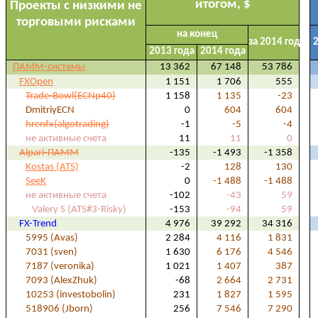
итогом, $
Проекты с низкими не
торговыми рисками
на конец
за 2014 год
2
2013 года
2014 года
ПАММ-системы
13 362
67 148
53 786
FXOpen
1 151
1 706
555
Trade-Bowl(ECNp40)
1 158
1 135
-23
DmitriyECN
0
604
604
hrenfx(algotrading)
-1
-5
-4
не активные счета
11
11
0
Alpari-ПАММ
-135
-1 493
-1 358
Kostas (ATS)
-2
128
130
SeeK
0
-1 488
-1 488
не активные счета
-102
-43
59
Valery S (ATS#3-Risky)
-153
-94
59
FX-Trend
4 976
39 292
34 316
5995 (Avas)
2 284
4 116
1 831
7031 (sven)
1 630
6 176
4 546
7187 (veronika)
1 021
1 407
387
7093 (AlexZhuk)
-68
2 664
2 731
10253 (investobolin)
231
1 827
1 595
518906 (Jborn)
256
7 546
7 290