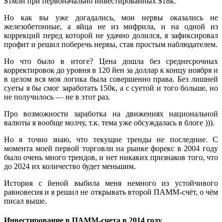
$1млн при первоначально инвестированных $18k.
Но как вы уже догадались, мои нервы оказались не
железобетонные, а яйца не из мифрила, и на одной из
коррекций перед которой не удачно долился, я зафиксировал
профит и решил поберечь нервы, став простым наблюдателем.
Но что было в итоге? Цена дошла без среднесрочных
корректировок до уровня в 120 йен за доллар к концу ноября и
в целом вся моя логика была совершенно права. Без лишней
суеты я бы смог заработать 150к, а с суетой и того больше, но
не получилось — не в этот раз.
Про возможности заработка на движениях национальной
валюты я вообще молчу, т.к. тема уже обсуждалась в блоге ))).
Но я точно знаю, что текущие тренды не последние. С
момента моей первой торговли на рынке форекс в 2004 году
было очень много трендов, и нет никаких признаков того, что
до 2024 их количество будет меньшим.
История с йеной выбила меня немного из устойчивого
равновесия и я решил не открывать второй ПАММ-счёт, о чём
писал выше.
Инвестирование в ПАММ-счета в 2014 году