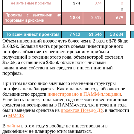
не активные проекты
374
374
0
0
Проекты с высокими не
1 834
2 512
679
торговыми рисками
0
По всем инвест проектам
7 912
61 546
53 634
Объем инвестиций возрос чуть более чем в 2 раза с $78.6k до
$168.9k. Большая часть прироста объема инвестиционного
портфеля объясняется реинвестированием прибыли
полученной в течении этого года, объем которой составил
$53.6k, а оставшиеся $36.6k объясняются чистыми
вливаниями собственных средств в инвестиционный
портфель.
При этом какого либо значимого изменения структуры
портфеля не наблюдается. Как и на начало года абсолютное
большинство средств
инвестировано в ПАММ-площадки
.
Если быть точнее, то на конец года все мои инвестиционные
средства инвестированы в ПАММ-счета, т.к. в течении года
были выведены средства из
проектов Псевдо ДУ
, в частности
из
MMCIS
.
В
хайпы
в этом году я вообще не инвестировал и в
дальнейшем не планирую этим заниматься.