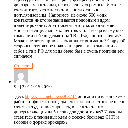
долларов у пантеона), перспективы огромные. И это с
учетом того, что эти системы не так сильно
популяризованы. Например, из около 500 моих
контактов никто не занимается подобным видом
инвестирования. А это значит, что у компании еще
много потенциальных клиентов. Сильную рекламу обе
компании себе не делают на ТВ в РФ, вопрос Почему?
Может не хотят привлекать лишнее внимание? С другой
стороны возможное появление рекламы компании о
себе на тв в РФ для меня было бы не очень позитивным
сигналом.
Ответить
SL
| 2.01.2015 20:30
здесь
http://vlasti.net/news/208744
описано по какой схеме
работают форекс площадки, честно после етого не очень
хочеться туда инвестировать, вы считаете что
диверсификация на 5 площадок достаточная? И как вы
ставитесь к таким выводам о форекс брокерах СНГ, и
вообще о форекс брокерах?