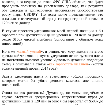
валюты, а за неделю до этого ФРС США объявил, что будет
проводить политику по укреплению доллара, как результат
оба фактора в долгосрочной перспективе способствовали
росту пары USDJPY. По всем моим представлением это
означало тысячепунктный тренд со среднесрочной целью в
120 йен за доллар.
В случае простого удерживания моей первой позиции я бы
заработал при достижении цены уровня в 120 йена за доллар
около $150k чистой прибыли (сопоставьте с объемом моих
инвестиций).
Но я же «
самый умный
«, и решил, что хочу выжать из этого
тренда всё что можно, путем удержания используемого плеча
на постоянно высоком уровне. Довольно детально подобную
схему я описывал в статье «
как заработать миллион
» (кстати
тоже неудачный проект 2014 года).
Задача удержания плеча и грамотного «обхода просадок»,
которые могли бы убить депозит казалась мне вполне
посильной.
Стоил ли так рисковать? Думаю да, по моим подсчётам в
случае отсутствия среднесрочных корректировок курса до
достижении цели в 120 йен за бакс я бы заработал от $500k до