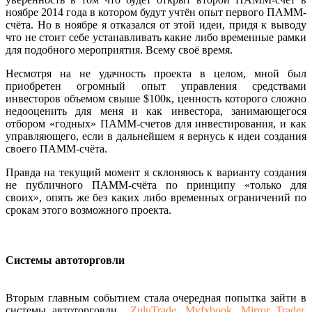
ноябре 2014 года в котором будут учтён опыт первого ПАММ-
счёта. Но в ноябре я отказался от этой идеи, придя к выводу
что не стоит себе устанавливать какие либо временные рамки
для подобного мероприятия. Всему своё время.
Несмотря на не удачность проекта в целом, мной был
приобретен огромный опыт управления средствами
инвесторов объемом свыше $100к, ценность которого сложно
недооценить для меня и как инвестора, занимающегося
отбором «годных» ПАММ-счетов для инвестирования, и как
управляющего, если в дальнейшем я вернусь к идеи создания
своего ПАММ-счёта.
Правда на текущий момент я склоняюсь к варианту создания
не публичного ПАММ-счёта по принципу «только для
своих», опять же без каких либо временных ограничений по
срокам этого возможного проекта.
Системы автоторговли
Вторым главным событием стала очередная попытка зайти в
системы автоторговли
ZuluTrade
,
Myfxbook
,
Mirror Trader
,