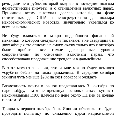
речь даже не о рубле, который выдавал в последние полгода
фантастические пируэты, а о стандартный валютных парах.
Причиной всему выступал доллар который, на фоне
позитивных для США и непосредственно для доллара
макроэкономических новостях, значительно укрепился ко
всем валютам.
Не буду вдаваться в макро подробности финансовой
механики, о которой сведущие и так знают, а не сведущим я в
двух абзацах это описать не смогу, скажу только что к октябрю
были пробиты все самые долгосрочные уровни
сопротивлений по основным валютным парам, что
способствовало продолжению трендов и в дальнейшем.
В этот момент я решил, что и мне можно будет немного
«срубить бабла» на таких движениях. В середине октября
закинул чуть меньше $20k на счёт брокера и ожидать.
Возможность войти в рынок представилась 31 октября по
паре usd/jpy, чем я не преминул воспользоваться, купив с
максимальным 1:100 плечом по цене около 111 йен за доллар
и лотом 18.
Тридцать первого октября банк Японии объявил, что будет
проводить политику по снижению курса национальной