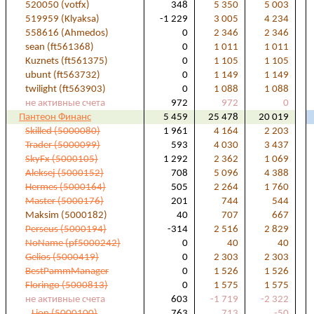
520050 (votfx)
348
5 350
5 003
519959 (Klyaksa)
-1 229
3 005
4 234
558616 (Ahmedos)
0
2 346
2 346
sean (ft561368)
0
1 011
1 011
Kuznets (ft561375)
0
1 105
1 105
ubunt (ft563732)
0
1 149
1 149
twilight (ft563903)
0
1 088
1 088
не активные счета
972
972
0
Пантеон Финанс
5 459
25 478
20 019
Skilled (5000080)
1 961
4 164
2 203
Trader (5000099)
593
4 030
3 437
SkyFx (5000105)
1 292
2 362
1 069
Aleksej (5000152)
708
5 096
4 388
Hermes (5000164)
505
2 264
1 760
Master (5000176)
201
744
544
Maksim (5000182)
40
707
667
Perseus (5000194)
-314
2 516
2 829
NoName (pf5000242)
0
40
40
Gelios (5000419)
0
2 303
2 303
BestPammManager
0
1 526
1 526
Floringo (5000813)
0
1 575
1 575
не активные счета
603
-1 719
-2 322
Lion (5000100)
763
713
-50