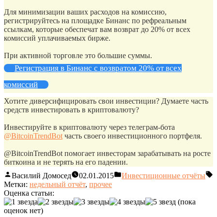
Для минимизации ваших расходов на комиссию,
регистрируйтесь на площадке Бинанс по рефреальным
ссылкам, которые обеспечат вам возврат до 20% от всех
комиссий уплачиваемых бирже.
При активной торговле это большие суммы.
Регистрация в Бинанс с возвратом 20% от всех
комиссий
Хотите диверсифицировать свои инвестиции? Думаете часть
средств инвестировать в криптовалюту?
Инвестируйте в криптовалюту через телеграм-бота
@BitcoinTrendBot
часть своего инвестиционного портфеля.
@BitcoinTrendBot помогает инвесторам зарабатывать на росте
биткоина и не терять на его падении.
Василий Домосед
02.01.2015
Инвестиционные отчёты
Метки:
недельный отчёт
,
прочее
Оценка статьи:
(пока
оценок нет)