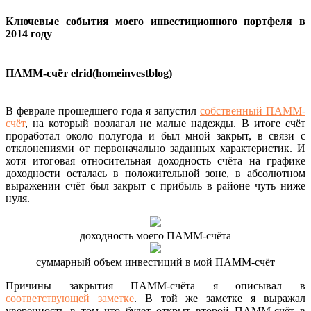
Ключевые события моего инвестиционного портфеля в
2014 году
ПАММ-счёт elrid(homeinvestblog)
В феврале прошедшего года я запустил
собственный ПАММ-
счёт
, на который возлагал не малые надежды. В итоге счёт
проработал около полугода и был мной закрыт, в связи с
отклонениями от первоначально заданных характеристик. И
хотя итоговая относительная доходность счёта на графике
доходности осталась в положительной зоне, в абсолютном
выражении счёт был закрыт с прибыль в районе чуть ниже
нуля.
доходность моего ПАММ-счёта
суммарный объем инвестиций в мой ПАММ-счёт
Причины закрытия ПАММ-счёта я описывал в
соответствующей заметке
. В той же заметке я выражал
уверенность в том что будет открыт второй ПАММ-счёт в