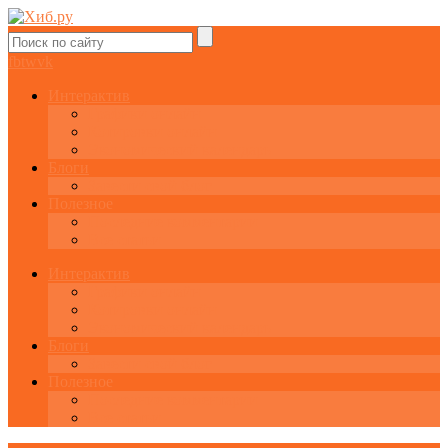
fb
tw
vk
Интерактив
Графики онлайн
Котировки онлайн
Экономический календарь
Блоги
Завести свой блог
Полезное
Последние комментарии
Все статьи
Интерактив
Графики онлайн
Котировки онлайн
Экономический календарь
Блоги
Завести свой блог
Полезное
Последние комментарии
Все статьи