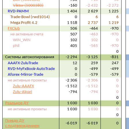
Viktor (5000380)
-160
-2 432
-2 272
RVD-PAMM
1 404
2 629
1 225
Trade-Bowl (rwd1014)
0
6
6
Mega Profit 4.2
1 518
2 737
1 219
FXClub
506
-464
-970
не активные счета
507
-463
-970
WIN_WIN
102
102
0
phil
405
-565
-970
0
Системы автокопирования
-2 294
-3 125
-831
AAAFX-ZuluTrade
12
259
247
RVD-MyFxBook-AutoTrade
0
-499
-499
Aforex-Mirror-Trade
0
-579
-579
не активные проекты
-2 306
-2 306
0
Zulu-AAAFX
-1 512
-1 512
0
Zulu-Alpari
-794
-794
0
0
Реальное ДУ
1 030
1 030
0
не активные проекты
1 030
1 030
0
0
Псевдо ДУ
-6 019
-6 019
0
с подтверждением