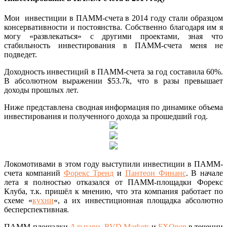
Мои инвестиции в ПАММ-счета в 2014 году стали образцом
консервативности и постоянства. Собственно благодаря им я
могу «развлекаться» с другими проектами, зная что
стабильность инвестирования в ПАММ-счета меня не
подведет.
Доходность инвестиций в ПАММ-счета за год составила 60%.
В абсолютном выражении $53.7k, что в разы превышает
доходы прошлых лет.
Ниже представлена сводная информация по динамике объема
инвестирования и полученного дохода за прошедший год.
Локомотивами в этом году выступили инвестиции в ПАММ-
счета компаний
Форекс Тренд
и
Пантеон Финанс
. В начале
лета я полностью отказался от ПАММ-площадки Форекс
Клуба, т.к. пришёл к мнению, что эта компания работает по
схеме «
кухни
«, а их инвестиционная площадка абсолютно
бесперспективная.
ПАММ-площадки
Альпари
,
RVD Markets
и
FXOpen
в течении