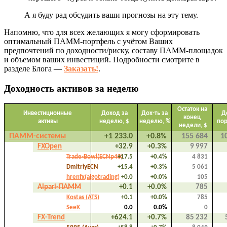
А я буду рад обсудить ваши прогнозы на эту тему.
Напомню, что для всех желающих я могу сформировать
оптимальный ПАММ-портфель с учётом Ваших
предпочтений по доходности/риску, составу ПАММ-площадок
и объемом ваших инвестиций. Подробности смотрите в
разделе Блога —
Заказать!
.
Доходность активов за неделю
Остаток на
Инвестиционные
Доход за
Дох-ть за
Д
конец
активы
неделю, $
неделю, %
по
недели, $
ПАММ-системы
+1 233.0
+0.8%
155 684
1
FXOpen
+32.9
+0.3%
9 997
Trade-Bowl(ECNp40)
+17.5
+0.4%
4 831
DmitriyECN
+15.4
+0.3%
5 061
hrenfx(algotrading)
+0.0
+0.0%
105
Alpari-ПАММ
+0.1
+0.0%
785
Kostas (ATS)
+0.1
+0.0%
785
SeeK
0.0
0.0%
0
FX-Trend
+624.1
+0.7%
85 232