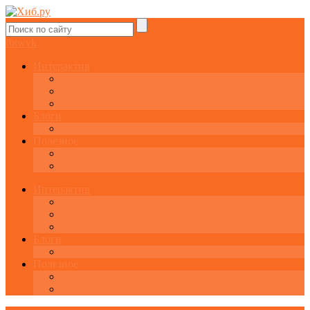
fb
tw
vk
Интерактив
Графики онлайн
Котировки онлайн
Экономический календарь
Блоги
Завести свой блог
Полезное
Последние комментарии
Все статьи
Интерактив
Графики онлайн
Котировки онлайн
Экономический календарь
Блоги
Завести свой блог
Полезное
Последние комментарии
Все статьи