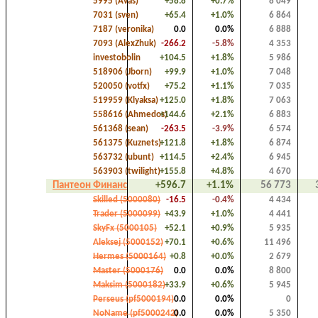
5995 (Avas)
+58.8
+0.7%
8 049
7031 (sven)
+65.4
+1.0%
6 864
7187 (veronika)
0.0
0.0%
6 888
7093 (AlexZhuk)
-266.2
-5.8%
4 353
investobolin
+104.5
+1.8%
5 986
518906 (Jborn)
+99.9
+1.0%
7 048
520050 (votfx)
+75.2
+1.1%
7 035
519959 (Klyaksa)
+125.0
+1.8%
7 063
558616 (Ahmedos)
+144.6
+2.1%
6 883
561368 (sean)
-263.5
-3.9%
6 574
561375 (Kuznets)
+121.8
+1.8%
6 874
563732 (ubunt)
+114.5
+2.4%
6 945
563903 (twilight)
+155.8
+4.8%
4 670
Пантеон Финанс
+596.7
+1.1%
56 773
Skilled (5000080)
-16.5
-0.4%
4 434
Trader (5000099)
+43.9
+1.0%
4 441
SkyFx (5000105)
+52.1
+0.9%
5 935
Aleksej (5000152)
+70.1
+0.6%
11 496
Hermes (5000164)
+0.8
+0.0%
2 679
Master (5000176)
0.0
0.0%
8 800
Maksim (5000182)
+33.9
+0.6%
5 945
Perseus (pf5000194)
0.0
0.0%
0
NoName (pf5000242)
0.0
0.0%
5 350