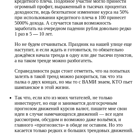
кредитного плеча. Подобное участие могло принести
огромный профит, выраженный в тысячах процентах
доходности, ведь безоткатное изменение курса на 50%
при использовании кредитного плеча в 100 принесет
5000% дохода. А случается такая возможность
заработать на очередном падении рубля довольно редко
1 раз в 5
—
10 лет.
Но не будем отчаиваться. Праздник на нашей улице еще
наступит, и если ждать и готовиться, то обязательно
дождёмся начала тренда в одну или две тысячи пунктов,
а на таком тренде можно разбогатеть.
Справедливости ради стоит отметить, что на попытках
залезть в такой тренд можно разориться, так что эта
палка о двух концах, но мы то с ВАМИ знаем, КТО пьет
шампанское в этой жизни.
Так что, если кто из моих читателей, не только
инвестирует, но еще и занимается долгосрочным
прогнозом движений курсов валют, пишите мне свои
идеи в случае намечающихся движений — все идеи
рассмотрим, обсудим и возможно даже вольёмся, и
главного «прогнозиста» в обиде не оставим. Но это
касается только редких и больших трендовых движений.