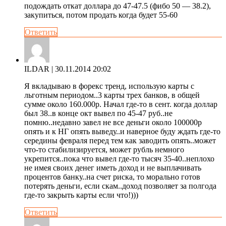
подождать откат доллара до 47-47.5 (фибо 50 — 38.2),
закупиться, потом продать когда будет 55-60
Ответить
ILDAR
| 30.11.2014 20:02
Я вкладываю в форекс тренд, использую карты с
льготным периодом..3 карты трех банков, в общей
сумме около 160.000р. Начал где-то в сент. когда доллар
был 38..в конце окт вывел по 45-47 руб..не
помню..недавно завел не все деньги около 100000р
опять и к НГ опять выведу..и наверное буду ждать где-то
середины февраля перед тем как заводить опять..может
что-то стабилизируется, может рубль немного
укрепится..пока что вывел где-то тысяч 35-40..неплохо
не имея своих денег иметь доход и не выплачивать
процентов банку..на счет риска, то морально готов
потерять деньги, если скам..доход позволяет за полгода
где-то закрыть карты если что!)))
Ответить