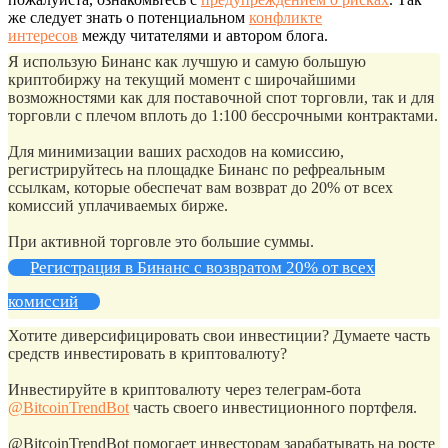
же следует знать о потенциальном
конфликте
интересов
между читателями и автором блога.
Я использую Бинанс как лучшую и самую большую
криптобиржу на текущий момент с широчайшими
возможностями как для поставочной спот торговли, так и для
торговли с плечом вплоть до 1:100 бессрочными контрактами.
Для минимизации ваших расходов на комиссию,
регистрируйтесь на площадке Бинанс по рефреальным
ссылкам, которые обеспечат вам возврат до 20% от всех
комиссий уплачиваемых бирже.
При активной торговле это большие суммы.
Регистрация в Бинанс с возвратом 20% от всех
комиссий
Хотите диверсифицировать свои инвестиции? Думаете часть
средств инвестировать в криптовалюту?
Инвестируйте в криптовалюту через телеграм-бота
@BitcoinTrendBot
часть своего инвестиционного портфеля.
@BitcoinTrendBot помогает инвесторам зарабатывать на росте