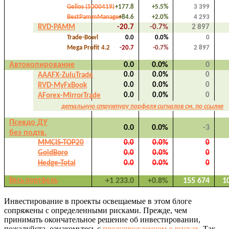
Gelios (5000419)
+177.8
+5.5%
3 399
BestPammManager
+84.6
+2.0%
4 293
RVD-PAMM
-20.7
-0.7%
2 897
Trade-Bowl
0.0
0.0%
0
Mega Profit 4.2
-20.7
-0.7%
2 897
Автокопирование
0.0
0.0%
0
0.0
0.0%
0
AAAFX-ZuluTrade
0.0
0.0%
0
RVD-MyFxBook
0.0
0.0%
0
AForex-MirrorTrade
детальную структуру порфеля сигналов см. по ссылке
Псевдо ДУ
0.0
0.0%
-3
без подтв.
MMCIS-TOP20
0.0
0.0%
0
GoldBoro
0.0
0.0%
0
Hedge-Total
0.0
0.0%
0
Весь портфель
+1 233.0
+0.8%
155 674
1
Инвестирование в проекты освещаемые в этом блоге
сопряжены с определенными рисками. Прежде, чем
принимать окончательное решение об инвестировании,
пожалуйста, ознакомьтесь с
предупреждением о рисках
. Так