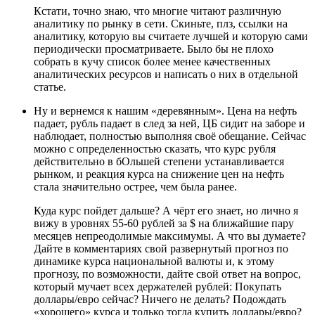
Кстати, точно знаю, что многие читают различную
аналитику по рынку в сети. Скиньте, плз, ссылки на
аналитику, которую вы считаете лучшей и которую сами
периодически просматриваете. Было бы не плохо
собрать в кучу список более менее качественных
аналитических ресурсов и написать о них в отдельной
статье.
Ну и вернемся к нашим «деревянным». Цена на нефть
падает, рубль падает в след за ней, ЦБ сидит на заборе и
наблюдает, полностью выполняя своё обещание. Сейчас
можно с определенностью сказать, что курс рубля
действительно в бОльшей степени устанавливается
рынком, и реакция курса на снижение цен на нефть
стала значительно острее, чем была ранее.
Куда курс пойдет дальше? А чёрт его знает, но лично я
вижу в уровнях 55-60 рублей за $ на ближайшие пару
месяцев непреодолимые максимумы. А что вы думаете?
Дайте в комментариях свой развернутый прогноз по
динамике курса национальной валюты и, к этому
прогнозу, по возможности, дайте свой ответ на вопрос,
который мучает всех держателей рублей: Покупать
доллары/евро сейчас? Ничего не делать? Подождать
«хорошего» курса и только тогда купить доллары/евро?