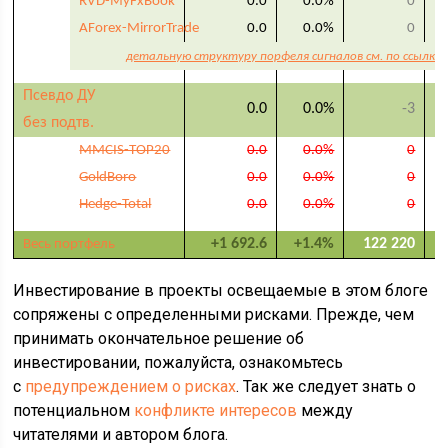
RVD-MyFxBook
0.0
0.0%
0
AForex-MirrorTrade
0.0
0.0%
0
детальную структуру порфеля сигналов см. по ссылке
Псевдо ДУ
0.0
0.0%
-3
без подтв.
MMCIS-TOP20
0.0
0.0%
0
GoldBoro
0.0
0.0%
0
Hedge-Total
0.0
0.0%
0
+1 692.6
+1.4%
122 220
Весь портфель
Инвестирование в проекты освещаемые в этом блоге
сопряжены с определенными рисками. Прежде, чем
принимать окончательное решение об
инвестировании, пожалуйста, ознакомьтесь
с
предупреждением о рисках
. Так же следует знать о
потенциальном
конфликте интересов
между
читателями и автором блога.