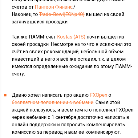
счетов от
Пантеон Финанс
./
Наконец то
Trade-Bowl(ECNp40)
вышел из своей
затянувшейся просадки.
Так же ПАММ-счёт
Kostas (ATS)
почти вышел из
своей просадки. Несмотря на то что я исключил это
счёт из своих рекомендаций, небольшой объем
инвестиций в него я всё же оставил, т.к. в целом
имеются определенные ожидания по этому ПАММ-
счету.
Давно хотел написать про акцию
FXOpen
о
бесплатном пополнении с вебмани
. Сам я этой
акцией пользуюсь, и всем тем кто пополнял FXOpen
через вебмани с 1 сентября достаточно написать в
онлайн поддержки и попросить компенсировать
комиссию за перевод и вам её компенсируют.