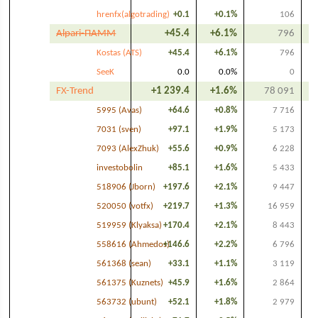
hrenfx(algotrading)
+0.1
+0.1%
106
Alpari-ПАММ
+45.4
+6.1%
796
Kostas (ATS)
+45.4
+6.1%
796
SeeK
0.0
0.0%
0
FX-Trend
+1 239.4
+1.6%
78 091
5995 (Avas)
+64.6
+0.8%
7 716
7031 (sven)
+97.1
+1.9%
5 173
7093 (AlexZhuk)
+55.6
+0.9%
6 228
investobolin
+85.1
+1.6%
5 433
518906 (Jborn)
+197.6
+2.1%
9 447
520050 (votfx)
+219.7
+1.3%
16 959
519959 (Klyaksa)
+170.4
+2.1%
8 443
558616 (Ahmedos)
+146.6
+2.2%
6 796
561368 (sean)
+33.1
+1.1%
3 119
561375 (Kuznets)
+45.9
+1.6%
2 864
563732 (ubunt)
+52.1
+1.8%
2 979