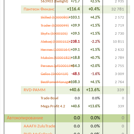
563903 (twilight)
+71.7
+2.5%
2 935
Пантеон Финанс
+116.4
+0.4%
32 781
Skilled (5000080)
+103.1
+4.2%
2 572
Trader (5000099)
+39.9
+1.5%
2 719
SkyFx (5000105)
+39.5
+1.5%
2 730
Aleksej (5000152)
-238.1
-2.2%
10 811
Hermes (5000164)
+39.1
+1.5%
2 632
Maksim (5000182)
+18.8
+0.7%
2 789
Perseus (pf5000194)
+54.3
+2.0%
2 755
Gelios (5000419)
-48.5
-1.6%
3 009
BestPammManager
+108.3
+4.1%
2 764
RVD-PAMM
+40.6
+13.6%
339
Trade-Bowl
0.0
0.0%
0
Mega Profit 4.2
+40.6
+13.6%
339
Автокопирование
0.0
0.0%
0
AAAFX-ZuluTrade
0.0
0.0%
0