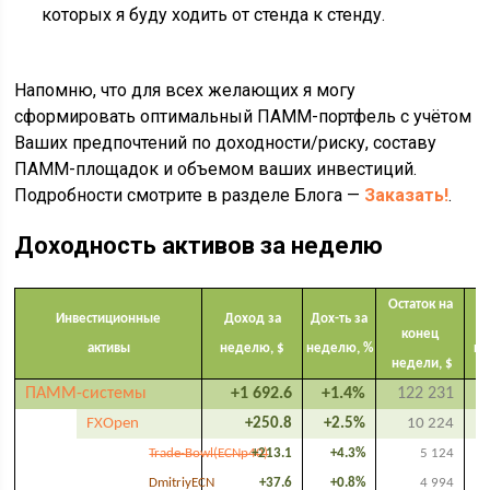
которых я буду ходить от стенда к стенду.
Напомню, что для всех желающих я могу
сформировать оптимальный ПАММ-портфель с учётом
Ваших предпочтений по доходности/риску, составу
ПАММ-площадок и объемом ваших инвестиций.
Подробности смотрите в разделе Блога —
Заказать!
.
Доходность активов за неделю
Остаток на
Инвестиционные
Доход за
Дох-ть за
конец
активы
неделю, $
неделю, %
по
недели, $
ПАММ-системы
+1 692.6
+1.4%
122 231
FXOpen
+250.8
+2.5%
10 224
Trade-Bowl(ECNp40)
+213.1
+4.3%
5 124
DmitriyECN
+37.6
+0.8%
4 994